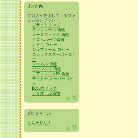
リンク集
芸能人が愛用しているファ
ッションブランド
ブライトリング
モンクレール 偽物
ノースフェイス 偽物
クロムハーツ偽物
ナイキ コピー
シュプリーム コピー
ロレックススーパーコピ
ー
シャネル 偽物
ヴァンクリ 偽物
エアマックス95 偽物
デイトナ スーパーコピ
ー
bobuウィッグ
ディオール偽物
プロフィール
なんめりな人