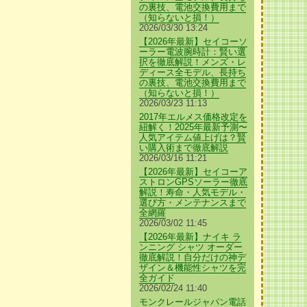
の裏技、電池交換費用まで
（知らないと損！）
2026/03/30 13:24
【2026年最新】セイコーソ
ーラー電波腕時計：賢い選
択を徹底解説！メンズ・レ
ディース全モデル、長持ち
の裏技、電池交換費用まで
（知らないと損！）
2026/03/23 11:13
2017年エルメス価格改定を
紐解く！2025年最新予測〜
人気アイテム値上げは？賢
い購入術まで徹底解説
2026/03/16 11:21
【2026年最新】セイコーア
ストロンGPSソーラー徹底
解説！寿命・人気モデル・
選び方・メンテナンスまで
全網羅
2026/03/02 11:45
【2026年最新】ナイキ ラ
ンニング シャツ オーダー
徹底解説！自分だけの神デ
ザイン＆機能性シャツを完
全ガイド
2026/02/24 11:40
モンクレールジャパン電話