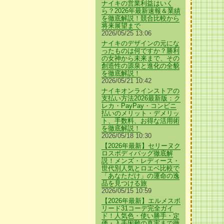
ナイキの営業利益はいく
ら？2026年最新速報＆業績
を徹底解説！競合比較から
将来展望まで
2026/05/25 13:06
ナイキのデザインの元にな
ったものは何ですか？勝利
の女神から未来まで、その
創造性の源泉と進化の全貌
を徹底解説！
2026/05/21 10:42
ナイキオンラインストアの
支払い方法2026最新版：ク
レカ・PayPay・コンビニ
払いのメリット・デメリッ
ト、手数料、お得な活用術
を徹底解説！
2026/05/18 10:30
【2026年最新】セリーヌク
ロスボディバッグ徹底解
説！メンズ・レディース・
世代別人気とロエベ比較で
「あなただけ」の運命の逸
品を見つける旅
2026/05/15 10:59
【2026年最新】エルメスボ
リード31コーデ完全ガイ
ド！人気色・使い勝手・定
価・入手困難の真実まで徹