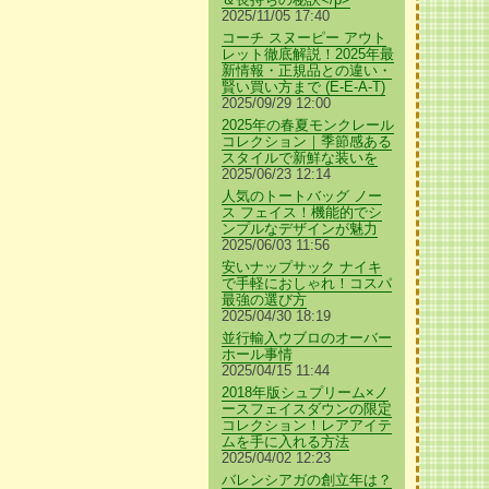
2025/11/05 17:40
コーチ スヌーピー アウト
レット徹底解説！2025年最
新情報・正規品との違い・
賢い買い方まで (E-E-A-T)
2025/09/29 12:00
2025年の春夏モンクレール
コレクション｜季節感ある
スタイルで新鮮な装いを
2025/06/23 12:14
人気のトートバッグ ノー
ス フェイス！機能的でシ
ンプルなデザインが魅力
2025/06/03 11:56
安いナップサック ナイキ
で手軽におしゃれ！コスパ
最強の選び方
2025/04/30 18:19
並行輸入ウブロのオーバー
ホール事情
2025/04/15 11:44
2018年版シュプリーム×ノ
ースフェイスダウンの限定
コレクション！レアアイテ
ムを手に入れる方法
2025/04/02 12:23
バレンシアガの創立年は？