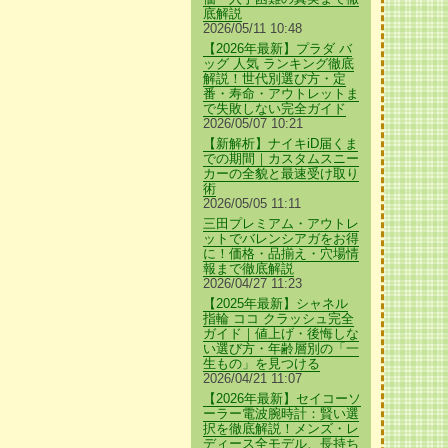
底解説
2026/05/11 10:48
【2026年最新】プラダ バ
ッグ 人気 ランキング徹底
解説！世代別選び方・定
番・寿命・アウトレットま
で失敗しない完全ガイド
2026/05/07 10:21
【新解析】ナイキiD届くま
での期間｜カスタムスニー
カーの全貌と最速受け取り
術
2026/05/05 11:11
三田プレミアム・アウトレ
ットでバレンシアガをお得
に！価格・品揃え・穴場情
報まで徹底解説
2026/04/27 11:23
【2025年最新】シャネル
指輪 ココ クラッシュ完全
ガイド｜値上げ・後悔しな
い選び方・年齢層別の「一
生もの」を見つける
2026/04/21 11:07
【2026年最新】セイコーソ
ーラー電波腕時計：賢い選
択を徹底解説！メンズ・レ
ディース全モデル、長持ち