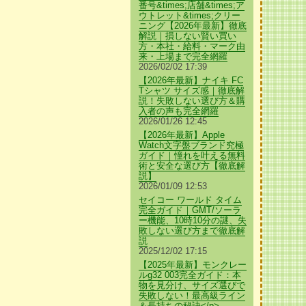
番号&times;店舗&times;ア
ウトレット&times;クリー
ニング【2026年最新】徹底
解説｜損しない賢い買い
方・本社・給料・マーク由
来・上場まで完全網羅
2026/02/02 17:39
【2026年最新】ナイキ FC
Tシャツ サイズ感｜徹底解
説！失敗しない選び方＆購
入者の声も完全網羅
2026/01/26 12:45
【2026年最新】Apple
Watch文字盤ブランド究極
ガイド｜憧れを叶える無料
術と安全な選び方【徹底解
説】
2026/01/09 12:53
セイコー ワールド タイム
完全ガイド｜GMT/ソーラ
ー機能、10時10分の謎、失
敗しない選び方まで徹底解
説
2025/12/02 17:15
【2025年最新】モンクレー
ルg32 003完全ガイド：本
物を見分け、サイズ選びで
失敗しない！最高級ライン
＆長持ちの秘訣</p>