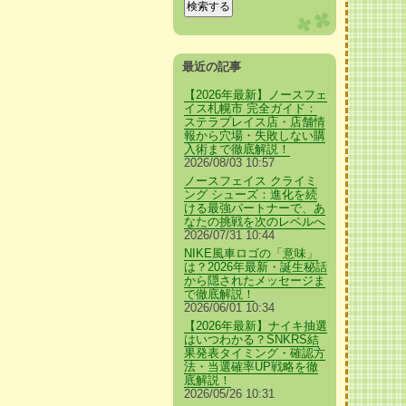
最近の記事
【2026年最新】ノースフェ
イス札幌市 完全ガイド：
ステラプレイス店・店舗情
報から穴場・失敗しない購
入術まで徹底解説！
2026/08/03 10:57
ノースフェイス クライミ
ング シューズ：進化を続
ける最強パートナーで、あ
なたの挑戦を次のレベルへ
2026/07/31 10:44
NIKE風車ロゴの「意味」
は？2026年最新・誕生秘話
から隠されたメッセージま
で徹底解説！
2026/06/01 10:34
【2026年最新】ナイキ抽選
はいつわかる？SNKRS結
果発表タイミング・確認方
法・当選確率UP戦略を徹
底解説！
2026/05/26 10:31