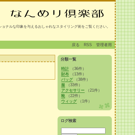
ショナルな印象を与えるおしゃれなスタイリング術をご覧ください。
戻る
RSS
管理者用
分類一覧
時計
（36件）
財布
（13件）
バッグ
（38件）
服
（33件）
アクセサリー
（21件）
靴
（22件）
ウィッグ
（1件）
ログ検索