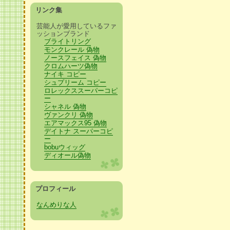
リンク集
芸能人が愛用しているファ
ッションブランド
ブライトリング
モンクレール 偽物
ノースフェイス 偽物
クロムハーツ偽物
ナイキ コピー
シュプリーム コピー
ロレックススーパーコピ
ー
シャネル 偽物
ヴァンクリ 偽物
エアマックス95 偽物
デイトナ スーパーコピ
ー
bobuウィッグ
ディオール偽物
プロフィール
なんめりな人