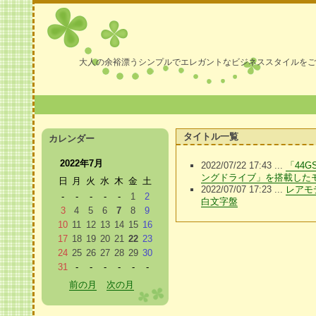
大人の余裕漂うシンプルでエレガントなビジネススタイルをご
タイトル一覧
カレンダー
2022年7月
2022/07/22 17:43 ...
「44
ングドライブ」を搭載した
日
月
火
水
木
金
土
2022/07/07 17:23 ...
レアモ
-
-
-
-
-
1
2
白文字盤
3
4
5
6
7
8
9
10
11
12
13
14
15
16
17
18
19
20
21
22
23
24
25
26
27
28
29
30
31
-
-
-
-
-
-
前の月
次の月