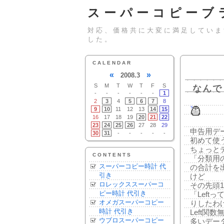
スーパーコピーブ
対応、価格共に大変に満足していま
した。
CALENDAR
«
»
2008.3
S
M
T
W
T
F
S
なんで
-
-
-
-
-
-
1
2
3
4
5
6
7
8
9
10
11
12
13
14
15
16
17
18
19
20
21
22
23
24
25
26
27
28
29
申告用デー
30
31
-
-
-
-
-
初めて使
ちょっと
CONTENTS
「分類用の
スーパーコピー時計 代
の合計を
引き
けど
ロレックススーパーコ
その先頭1
ピー時計 代引き
「Lef
オメガスーパーコピー
りしたわ
時計 代引き
Left
ウブロスーパーコピー
多いデー