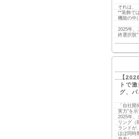
それは、
**装飾で
機能の中
2025
終選択肢
【20
トで激
グ、パ
「自社開
実力”を
2025年、
リング（Br
ランドが
ほぼ同時