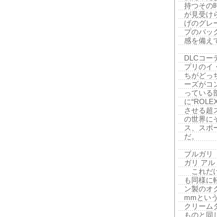
持つその
が見受け
げのグレ
プのバッ
感を備え
DLCコ
プリのイ
ちがどっ
ーズがコ
っている
に“ROL
させる超
の世界に
ス、スポ
だ。
ブルガリ
ガリ アル
これだけ
も同様に
ン製のオク
mmとい
クリーム
ものと同