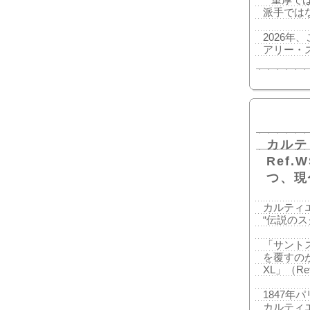
**重厚
派手では
2026
アリー・
カルテ
Ref.
つ、現
カルティエ 
“伝説の
「サント
を覆すのが
XL」（Re
1847年
カルティ