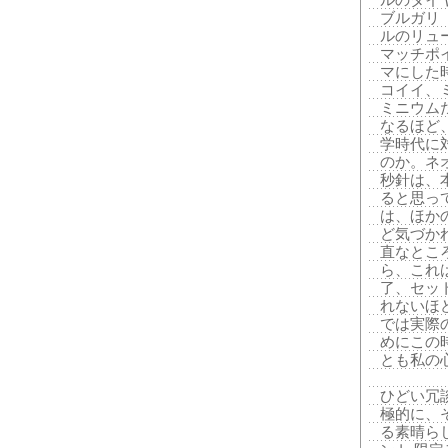
ルのダイ
ブルガリ
ルのリュ
マッチポ
マにした
コイイ、
ミニウム
なるほど
学時代に
のか。ネ
秒針は、
ると思っ
は、ほか
ど気づか
直なとこ
ら、これ
了、セッ
れないほ
では実際
めにこの
とも私の
ひどい冗
極的に、
る素晴ら