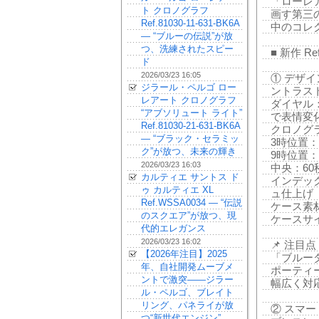
「ローレ
ト クロノグラフ
画す第三
Ref.81030-11-631-BK6A
中のコレ
— “ブルーの伝説”が放
つ、洗練されたスピー
■ 新作 Ref
ド
2026/03/23 16:05
① デザ
ジラール・ペルゴ ロー
ントラス
レアート クロノグラフ
ダイヤル
“アブソリュート ライト”
で表情変
Ref.81030-21-631-BK6A
クロノグ
— “ブラック・セラミッ
3時位置：
ク”が放つ、未来の輝き
9時位置：
2026/03/23 16:03
中央：60
カルティエ サントス ド
インデック
ゥ カルティエ XL
ュ仕上げ
Ref.WSSA0034 — “伝説
ケース素
のスクエア”が放つ、現
ケースサイ
代的エレガンス
2026/03/23 16:02
📌 注目点
【2026年注目】2025
「ブルー
年、自社開発ムーブメ
ポーティ
ントで激突——ジラー
幅広く対
ル・ペルゴ、ブレイト
リング、パネライが放
② スマ
つ“新世代エンジン”