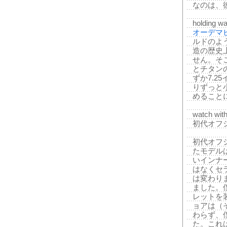
なのは、
holding wa
オーデマ
ルドのよ
造の歴史
せん。そこ
とチタン
ずか7.2
りずっと
めること
watch with
初代オフショ
初代オフ
たモデル
いインナ
はなくセ
は変わり
ました。
レットを
ョアは（
わらず、
た。これ