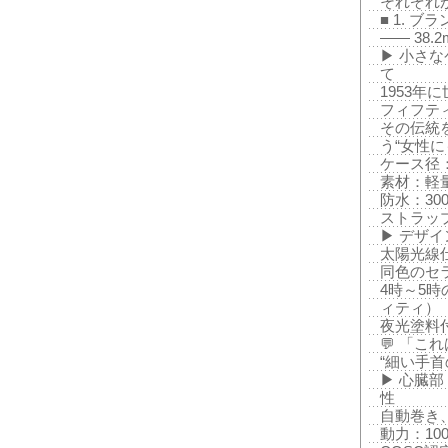
それぞれ
■ 1. ブ
—— 38
▶ 小さ
て
1953
フィフテ
その伝統を
う“女性
ケース径：
素材：軽
防水：30
ストラッ
▶ デザ
太陽光線
同色のセ
4時～5
ィティ）
夜光塗料
💬 「こ
“細い手
▶ 心臓部：
性
自動巻き
動力：10