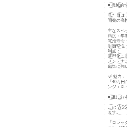
■ 機械的
見た目は
開発の高性
主なスペ
精度：年
電池寿命
耐衝撃性
利点：
薄型化に
メンテナ
磁気に強
💡 魅力：
「40万
ンジ＋X
■ 誰に
この WS
ます。
「ロレッ