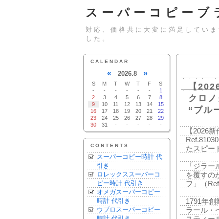
スーパーコピーブ
対応、価格共に大変に満足していま
した。
CALENDAR
«
»
2026.8
S
M
T
W
T
F
S
【20
-
-
-
-
-
-
1
クロノグ
2
3
4
5
6
7
8
9
10
11
12
13
14
15
“ブル
16
17
18
19
20
21
22
23
24
25
26
27
28
29
30
31
-
-
-
-
-
【2026
Ref.81
CONTENTS
たスピー
スーパーコピー時計 代
引き
「ジラー
ロレックススーパーコ
を覆すの
ピー時計 代引き
フ」（Ref.
オメガスーパーコピー
時計 代引き
1791
ウブロスーパーコピー
ラール・
時計 代引き