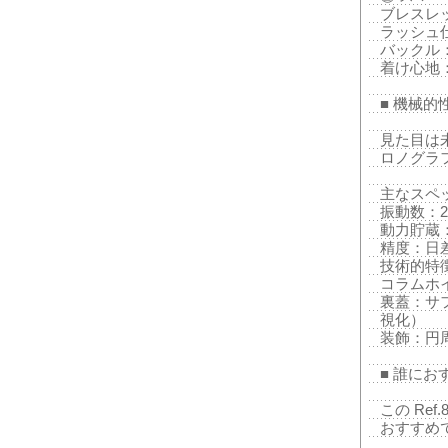
ブレスレ
ラッシュ
バックル
着け心地
■ 機械的性
見た目は
ロノグラフ 
主なスペ
振動数：28
動力貯蔵：
精度：日
技術的特
コラムホ
裏蓋：サ
視化）
装飾：円
■ 誰に
この Ref
おすすめ