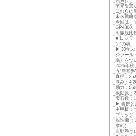
発表し、
業界を驚
これらは
未来戦略
今回は、
GP4800
を徹底比
■ 1. ジ
ン”の魂
▶ 30
ジラール・
場）をつ
2025年
う“新基盤
直径：25.
厚み：4.
動力：5
振動数：28
宝石数：1
▶ 装飾
主甲板：
ブリッジ
脱進機（
摩耗）
自動巻きロ