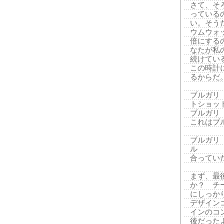
さて、そ
っている
い。そう
ウムウォッ
倍にする
なたが私
続けてい
この時計
るからだ
ブルガリ
トショッ
ブルガリ
これはブ
ブルガリ
ル
合ってい
まず、最
か？ チ
にしっか
デザイン
インのコ
後だった