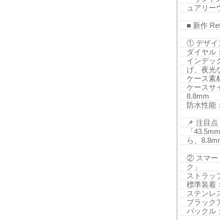
ュアリー
■ 新作 Re
① デザ
ダイヤル
インデッ
げ、夜光
ケース素
ケースサイ
8.8mm
防水性能：
📌 注目点
「43.
ら、8.
② スマ
ク」
ストラッ
標準装着
ステンレ
ブラック
バックル：