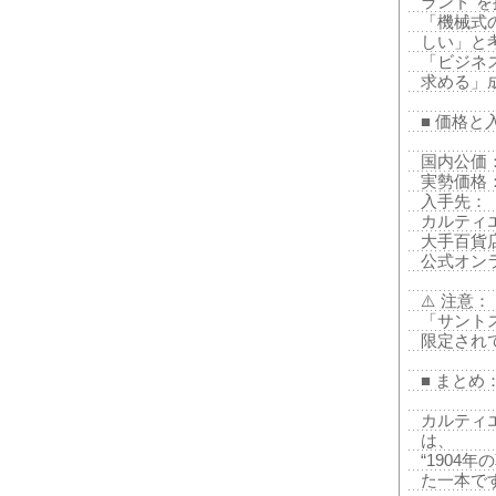
ランド”
「機械式
しい」と
「ビジネ
求める」
■ 価格と
国内公価：
実勢価格
入手先：
カルティ
大手百貨
公式オンラ
⚠️ 注意：
「サント
限定され
■ まと
カルティエ 
は、
“1904
た一本で