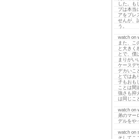
した。も
プは本当
アをブレ
せんが、
う。
watch on w
また、こ
と大きく
とで、僕
まりがい
ケースデ
デカいこ
とではあ
子もおも
ことは間
強さも抑
は同じこ
watch on w
弟のマー
デルをや
watch on 
そしてこ