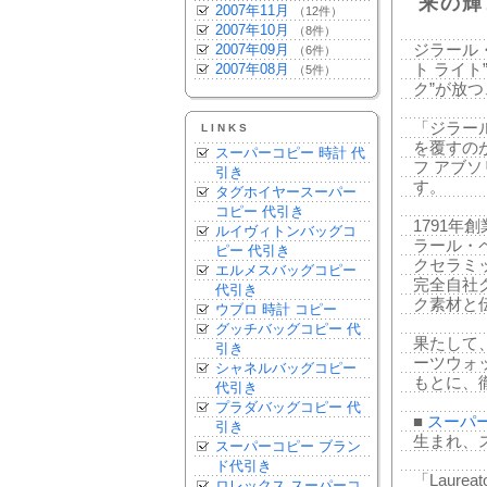
来の輝
2007年11月
（12件）
2007年10月
（8件）
2007年09月
ジラール・
（6件）
2007年08月
ト ライト” 
（5件）
ク”が放
「ジラー
LINKS
を覆すの
スーパーコピー 時計 代
フ アブソリ
引き
す。
タグホイヤースーパー
コピー 代引き
1791
ルイヴィトンバッグコ
ラール・
ピー 代引き
クセラミ
エルメスバッグコピー
完全自社クロ
代引き
ク素材と
ウブロ 時計 コピー
グッチバッグコピー 代
果たして
引き
ーツウォ
シャネルバッグコピー
もとに、
代引き
プラダバッグコピー 代
■
スーパ
引き
生まれ、
スーパーコピー ブラン
ド代引き
「Laur
ロレックス スーパーコ