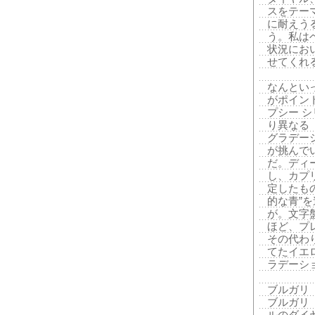
スをテー
に耐えう
う。私は
状況にお
せてくれ
なんとい
がポイン
プシー 
り異なる
グラデー
が挑んで
だ。ディ
し、カプ
定したも
的な青”
が。文字
ほど、プ
その代わ
てたイエ
ラデーシ
ブルガリ
ブルガリ