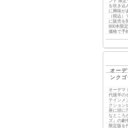
ント 限
を吹き込
に興味があ
（税込）
に販売を
800本限
価格で予
オーデ
ンクゴ
オーデマ 
代後半の
テインメ
クション
座に頭に
なところ
ズ』の劇
限定版を