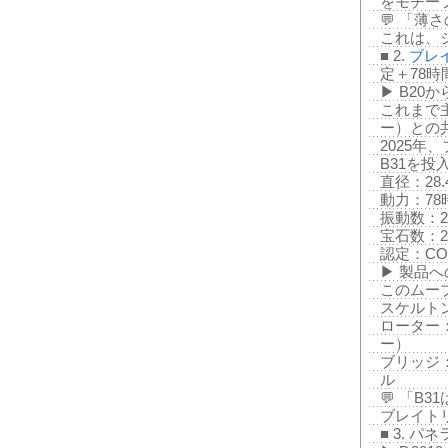
をモチー
💬 「
これは、
■ 2.
ブレ
定＋78時
▶ B20
これまで
ー）との共
2025
B31を投
直径：28.
動力：78
振動数：28
宝石数：2
認定：C
▶ 製品へ
このムーブ
スケルト
ローター
ー）
ブリッジ
ル
💬 「B
ブレイト
■ 3. パ