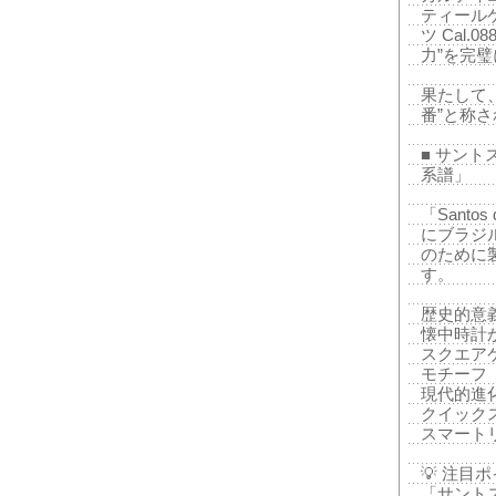
ティール
ツ Cal
力”を完
果たして
番”と称
■ サン
系譜」
「Santos 
にブラジ
のために
す。
歴史的意
懐中時計
スクエア
モチーフ
現代的進
クイック
スマート
💡 注目
「サント