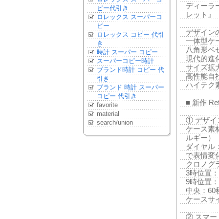
ディーラ
ピー代引き
レット』（原
ロレックス スーパーコ
ピー
デザイン
ロレックス コピー 代引
一体型ケ
き
八角形ベ
時計 スーパー コピー
現代的進化
スーパーコピー時計
サイズ拡大
ブランド時計 コピー 代
高性能自
引き
ハイテク
ブランド 時計 スーパー
コピー 代引き
■ 新作 Ref
favorite
material
① デザ
search/union
ケース素
ルギー）
ダイヤル
で表情変
クロノグ
3時位置：
9時位置：
中央：60
ケースサイ
② スマ