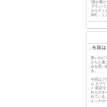
“誰が着
ブランパ
カルティ
IWC：
今回は
寒いのに
だらと過
みを思い
る。
今回はブ
ム カプリ
ト 限定
れらのタ
れている
ォッチの