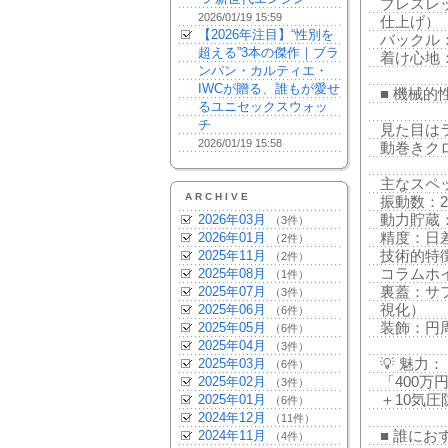
ブレスレ
2026/01/19 15:59
仕上げ）
【2026年注目】“性別を
バックル
超える”3本の傑作｜ブラ
着け心地
ンパン・カルティエ・
IWCが贈る、誰もが愛せ
■ 機械的性
るユニセックスウォッ
チ
見た目は
2026/01/19 15:58
動巻きクロノ
主なスペ
ARCHIVE
振動数：28
2026年03月
動力貯蔵：
（3件）
2026年01月
精度：日
（2件）
2025年11月
技術的特
（2件）
2025年08月
コラムホ
（1件）
2025年07月
裏蓋：サ
（3件）
2025年06月
視化）
（6件）
2025年05月
装飾：円
（6件）
2025年04月
（3件）
2025年03月
💡 魅力：
（6件）
2025年02月
「400
（3件）
2025年01月
＋10気圧
（6件）
2024年12月
（11件）
2024年11月
■ 誰に
（4件）