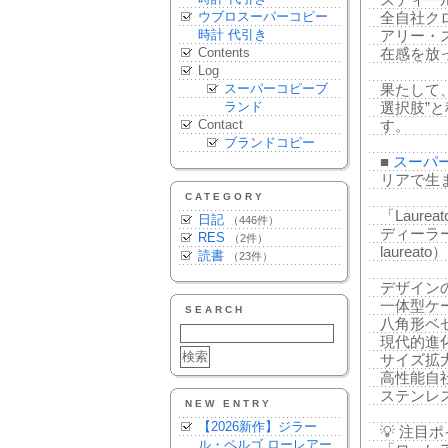
スティー
ウブロスーパーコピー
全自社クロノ
時計 代引き
アリー・
Contents
在感を放
Log
スーパーコピーブ
果たして
ランド
選択肢”
Contact
す。
ブランドコピー
■
スーパ
リアで生
CATEGORY
「Laur
日記
（446件）
ディーラ
RES
（2件）
laurea
読書
（23件）
デザイン
一体型ケ
SEARCH
八角形ベ
現代的進化
サイズ拡大
高性能自
ステンレ
NEW ENTRY
【2026新作】ジラー
💡 注目
ル・ペルゴ ローレアー