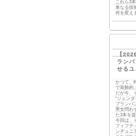
これら3
単なる技
何を変え
【20
ランパ
せるユ
かつて、
で装飾的
だが今、
“ジェン
ブランパ
男女問わ
た3本を
今回は、
フィフティ
ンヂュニア