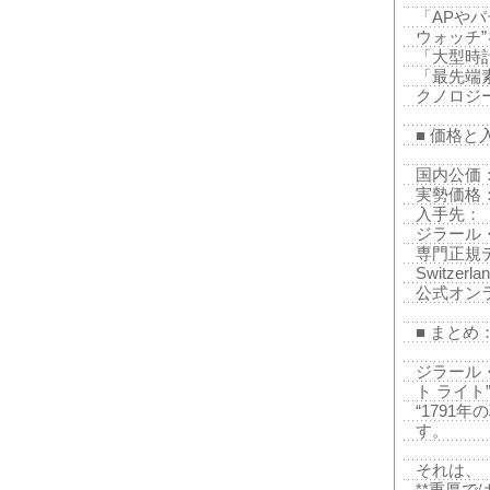
「APや
ウォッチ
「大型時
「最先端
クノロジ
■ 価格と
国内公価：5
実勢価格：
入手先：
ジラール
専門正規ディ
Switzerl
公式オンライ
■ まと
ジラール・
ト ライト” 
“1791
す。
それは、