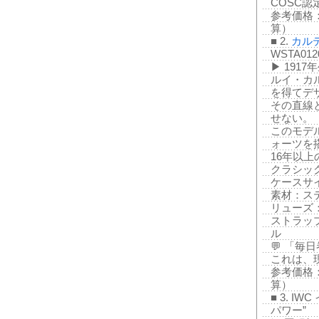
COSC
参考価格：
算）
■ 2.
カル
WSTA0
▶ 191
ルイ・カ
を得てデ
その直線
せない。
このモデル
ォーツを
16年以
クラシッ
ケースサイズ
素材：ス
リューズ
ストラッ
ル
💬 「
これは、
参考価格：
算）
■ 3. I
パワー”