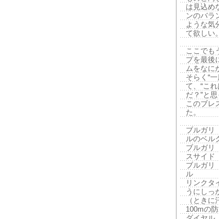
は見込め
ンのバラ
ような気
て欲しい
ここでも
プを最後
ムをなに
そらく“
て、“こ
だ？”と
このブレ
た。
ブルガリ
ルのベル
ブルガリ
スサイド
ブルガリ
ル
リンクタ
うにしっ
（ときに
100m
ダイヤル