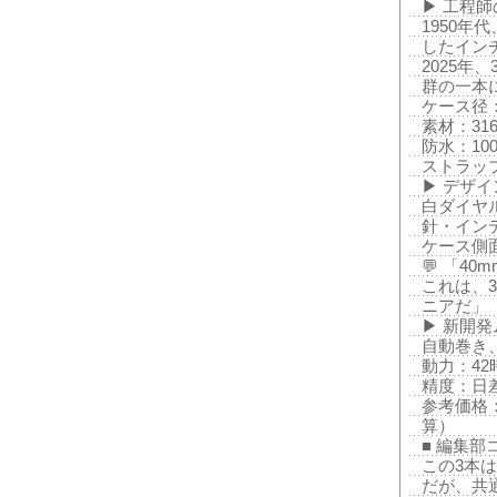
▶ 工程
1950年
したイン
2025年
群の一本
ケース径：
素材：31
防水：10
ストラッ
▶ デザ
白ダイヤ
針・イン
ケース側
💬 「4
これは、
ニアだ」
▶ 新開発ム
自動巻き
動力：42
精度：日
参考価格：
算）
■ 編集部
この3本
だが、共