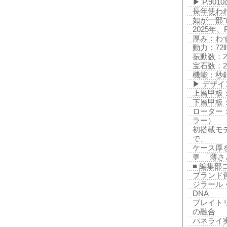
▶ P.9
長年使われ
如が一部
2025年
厚み：わず
動力：72
振動数：28
宝石数：2
機能：秒
▶ デザ
上層甲板
下層甲板
ローター
ラー）
初搭載モデ
で、
ケース厚
💬 「
■ 編集部
ブランド
ジラール
DNA
ブレイト
の融合
パネライ