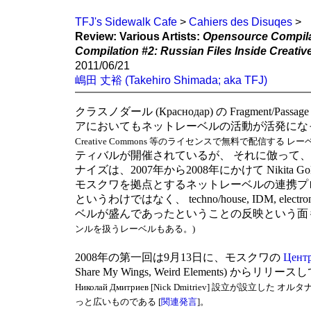
TFJ's Sidewalk Cafe
>
Cahiers des Disuqes
>
Review: Various Artists:
Opensource Compila
Compilation #2: Russian Files Inside Creat
2011/06/21
嶋田 丈裕 (Takehiro Shimada; aka TFJ)
クラスノダール (Краснодар) の Fragment/Passage
アにおいてもネットレーベルの活動が活発にな
Creative Commons 等のライセンスで無料で配信する 
ティバルが開催されているが、 それに倣って、ロシア
ナイズは、2007年から2008年にかけて Nikita Golyshev [
モスクワを拠点とするネットレーベルの連携プ
というわけではなく、 techno/house, IDM, el
ベルが盛んであったということの反映という面
ンルを扱うレーベルもある。)
2008年の第一回は9月13日に、モスクワの
Центр
Share My Wings, Weird Elements) からリリース
Николай Дмитриев [Nick Dmitriev] 設立
っと広いものである [
関連発言
]。