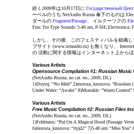
続く2009年は10月17日に
Государственный Центр 
ーベルのうち NetAudio Russia 傘下のものは
ダールの
Fragment/Passage
、 イルクーツクの
Ele
Fuu; Tru Type Sounds: 5-40 am, P-SH; Electronica:
しかし、その後、このフェスティバルを組織していた Net
ブサイト (www.netaudio.ru) も無くなり、 Inter
の 活動に関する情報はインターネット上から
Various Artists
Opensource Compilation #1: Russian Music
(NetAudio Russia, no cat. no., 2009, DL)
1)Doyeq: “No Midi” 2)moroza_knozova: “Rosolam (N
Under Water: “Awake” 8)Monokle: “Warm Control” 
Various Artists
Free Music Compilation #2: Russian Files I
(NetAudio Russia, no cat. no., 2009, DL)
1)Feldmaus: “Put On A Magical Hood (Passage Vers
6)moroza_knozova: “rtyjd2” 7)5-40 am: “Miss You” 8