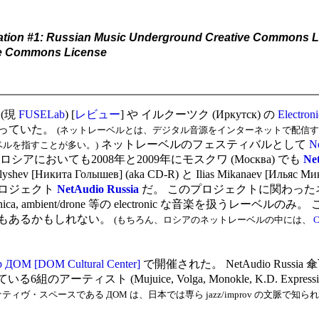
tion #1: Russian Music Underground Creative Commons L
ive Commons License
 (現
FUSELab
) [
レビュー
] や イルクーツク (Иркутск) の
Electroni
っていた。
(ネットレーベルとは、デジタル音源をインターネットで配信するレーベ
ネットレーベルのフェスティバルとして
N
レーベルを指すことが多い。)
においても2008年と2009年にモスクワ (Москва) でも
Ne
Никита Голышев] (aka CD-R) と Ilias Mikanaev [Ильяс Ми
ロジェクト
NetAudio Russia
だ。 このプロジェクトに関わった
ectronica, ambient/drone 等の electronic な音楽を
もあるかもしれない。
(もちろん、ロシアのネットレーベルの中には、
C
 ДОМ [DOM Cultural Center]
で開催された。 NetAudio Russia 傘下の4
している6組のアーティスト (Mujuice, Volga, Monokle, K.D. Expres
が設立した オルタナティヴ・スペースである ДОМ は、日本では専ら jazz/improv