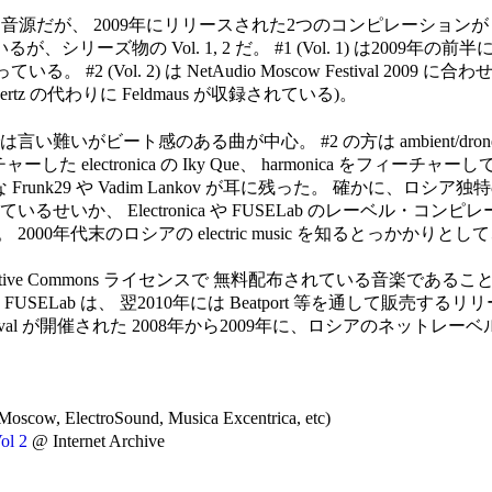
関連音源だが、 2009年にリリースされた2つのコンピレーションが 1つに併
ズ物の Vol. 1, 2 だ。 #1 (Vol. 1) は2009年の前半にリ
いる。 #2 (Vol. 2) は NetAudio Moscow Festival
tz の代わりに Feldmaus が収録されている)。
難いがビート感のある曲が中心。 #2 の方は ambient/dro
した electronica の Iky Que、 harmonica をフィーチャーして
 Frunk29 や Vadim Lankov が耳に残った。 確かに
せいか、 Electronica や FUSELab のレーベル・コ
0年代末のロシアの electric music を知るとっかかりと
e Commons ライセンスで 無料配布されている音楽であることを強
ica と FUSELab は、 翌2010年には Beatport 等を通し
 Moscow Festival が開催された 2008年から2009年に、ロシ
oscow, ElectroSound, Musica Excentrica, etc)
ol 2
@ Internet Archive