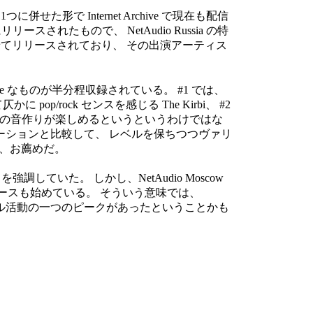
せた形で Internet Archive で現在も配信
リースされたもので、 NetAudio Russia の特
 2009 に合わせてリリースされており、 その出演アーティス
ne なものが半分程収録されている。 #1 では、
仄かに pop/rock センスを感じる The Kirbi、 #2
、ロシア独特の音作りが楽しめるというというわけではな
ンピレーションと比較して、 レベルを保ちつつヴァリ
して、お薦めだ。
調していた。 しかし、NetAudio Moscow
て販売するリリースも始めている。 そういう意味では、
アのネットレーベル活動の一つのピークがあったということかも