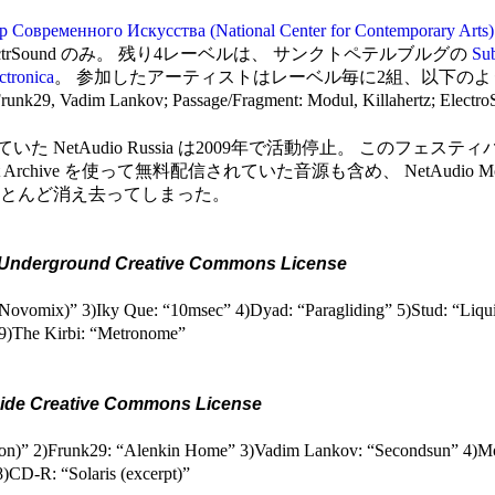
Современного Искусства (National Center for Contemporary Arts)
 ElectrSound のみ。 残り4レーベルは、 サンクトペテルブルグの
Su
ctronica
。 参加したアーティストはレーベル毎に2組、以下のようなラインナ
 Frunk29, Vadim Lankov; Passage/Fragment: Modul, Killahertz; Elect
Audio Russia は2009年で活動停止。 このフェスティバルは2
net Archive を使って無料配信されていた音源も含め、 NetAudio Moscow
ほとんど消え去ってしまった。
 Underground Creative Commons License
ovomix)” 3)Iky Que: “10msec” 4)Dyad: “Paragliding” 5)Stud: “Liqu
9)The Kirbi: “Metronome”
nside Creative Commons License
ion)” 2)Frunk29: “Alenkin Home” 3)Vadim Lankov: “Secondsun” 4)M
)CD-R: “Solaris (excerpt)”