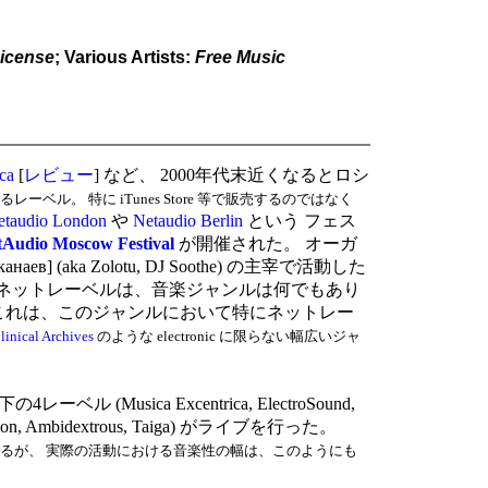
icense
; Various Artists:
Free Music
ca
[
レビュー
] など、 2000年代末近くなるとロシ
ル。 特に iTunes Store 等で販売するのではなく
etaudio London
や
Netaudio Berlin
という フェス
tAudio Moscow Festival
が開催された。 オーガ
канаев] (aka Zolotu, DJ Soothe) の主宰で活動した
ネットレーベルは、音楽ジャンルは何でもあり
扱うレーベルのみ。 これは、このジャンルにおいて特にネットレー
linical Archives
のような electronic に限らない幅広いジャ
レーベル (Musica Excentrica, ElectroSound,
sion, Ambidextrous, Taiga) がライブを行った。
 の文脈で知られるが、 実際の活動における音楽性の幅は、このようにも