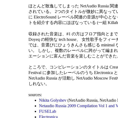
ほとんど散逸してしまった NetAudio Russia 
されている。 2つのタイトルが微妙に異なっているが、シリー
に ElectroSound レーベル関連の音源が中心となって
トを紹介する内容にほぼなっている (一組 Killaher
収録された音楽は、#1 の方はフロア指向とまでは言い
Doyeq の軽快な tech house、 女性歌手をフィーチャー
では、音選びにひょうきんさも感じる minimal な
い。 しかし、複数のレーベルに跨がって編まれている
エーションに富んだ音楽を楽しむことができた。 200
ところで、コンピレーションのタイトルは Creativ
Festival に参加したレーベルのうち Electron
NetAudio Russia が活動し NetAudio
しれない。
sources:
Nikita Golyshev
(NetAudio Russia, NetAudio M
Netaudio Russia 2009 Compilation Vol 1 and V
FUSELab
Electronica