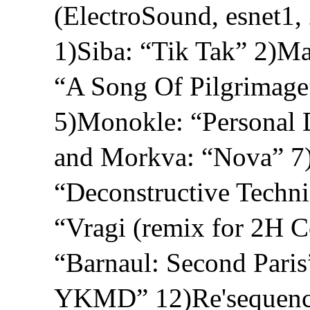
(ElectroSound, esnet1,
1)Siba: “Tik Tak” 2)M
“A Song Of Pilgrimage
5)Monokle: “Personal 
and Morkva: “Nova” 7
“Deconstructive Techn
“Vragi (remix for 2H 
“Barnaul: Second Paris
YKMD” 12)Re'sequence