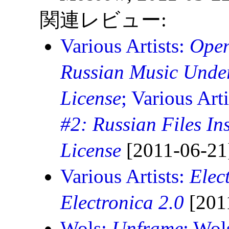
関連レビュー:
Various Artists:
Open
Russian Music Unde
License
; Various Art
#2: Russian Files I
License
[2011-06-21
Various Artists:
Elec
Electronica 2.0
[201
Wols:
Unframe
; Wol