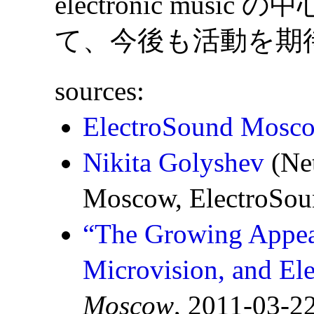
electronic mu
て、今後も活動を期
sources:
ElectroSound Mosc
Nikita Golyshev
(Ne
Moscow, ElectroSoun
“The Growing Appeal
Microvision, and El
Moscow
, 2011-03-22