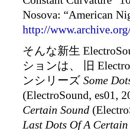
Nosova: “American Nig
http://www.archive.org/
そんな新生 Electro
ションは、 旧 Elect
ンシリーズ
Some Dots
(ElectroSound, es01,
Certain Sound
(Electr
Last Dots Of A Certai