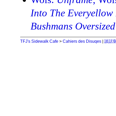
Into The Everyellow
Bushmans Oversized
TFJ's Sidewalk Cafe
>
Cahiers des Disuqes
|
談話室 (