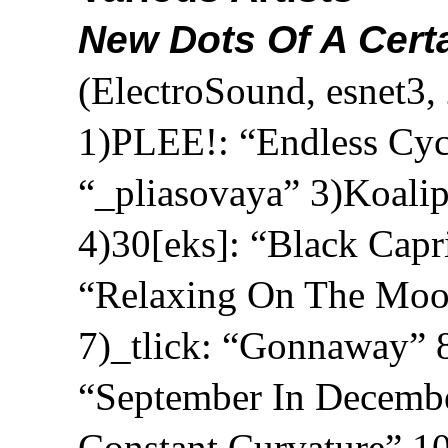
New Dots Of A Cert
(ElectroSound, esnet3,
1)PLEE!: “Endless Cy
“_pliasovaya” 3)Koalip
4)30[eks]: “Black Cap
“Relaxing On The Moo
7)_tlick: “Gonnaway” 
“September In Decembe
Constant Curvature” 1