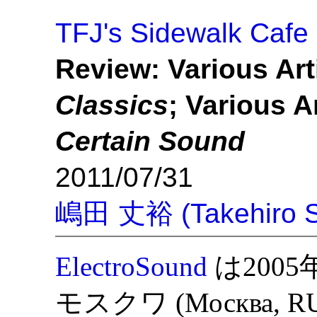
TFJ's Sidewalk Cafe
Review: Various Art
Classics
; Various A
Certain Sound
2011/07/31
嶋田 丈裕 (Takehiro S
ElectroSound
は200
モスクワ (Москва,