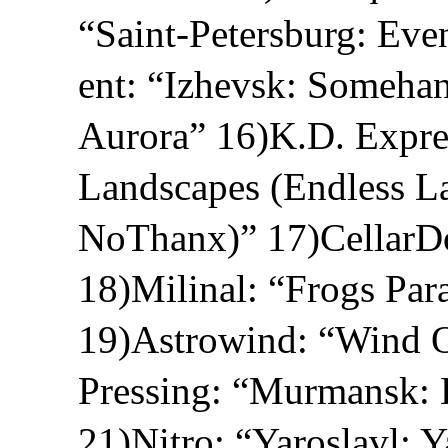
“Saint-Petersburg: Ev
ent: “Izhevsk: Someha
Aurora” 16)K.D. Expre
Landscapes (Endless L
NoThanx)” 17)CellarD
18)Milinal: “Frogs Para
19)Astrowind: “Wind O
Pressing: “Murmansk: 
21)Nitro: “Yaroslavl: 