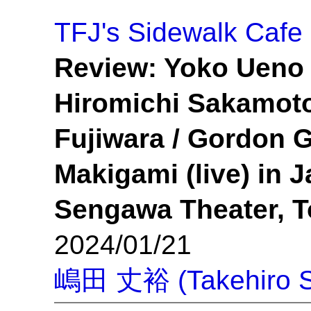
TFJ's Sidewalk Cafe
Review: Yoko Ueno 
Hiromichi Sakamoto 
Fujiwara / Gordon G
Makigami (live) in
Sengawa Theater, 
2024/01/21
嶋田 丈裕 (Takehiro S