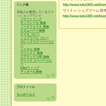
http://www.tokei365.net/br
リンク集
ヴィトン シュプリーム 財
芸能人が愛用しているファ
ッションブランド
http://www.tokei365.net/br
ブライトリング
モンクレール 偽物
ノースフェイス 偽物
クロムハーツ偽物
ナイキ コピー
シュプリーム コピー
ロレックススーパーコピ
ー
シャネル 偽物
ヴァンクリ 偽物
エアマックス95 偽物
デイトナ スーパーコピ
ー
bobuウィッグ
ディオール偽物
プロフィール
なんめりな人