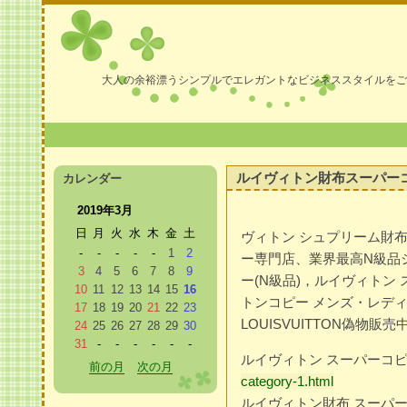
大人の余裕漂うシンプルでエレガントなビジネススタイルをご
ルイヴィトン財布スーパー
カレンダー
2019年3月
日
月
火
水
木
金
土
ヴィトン シュプリーム財
-
-
-
-
-
1
2
ー専門店、業界最高N級品
3
4
5
6
7
8
9
ー(N級品)，ルイヴィトン
10
11
12
13
14
15
16
トンコピー メンズ・レディ
17
18
19
20
21
22
23
LOUISVUITTON偽物販売
24
25
26
27
28
29
30
31
-
-
-
-
-
-
ルイヴィトン スーパーコ
前の月
次の月
category-1.html
ルイヴィトン財布 スーパ