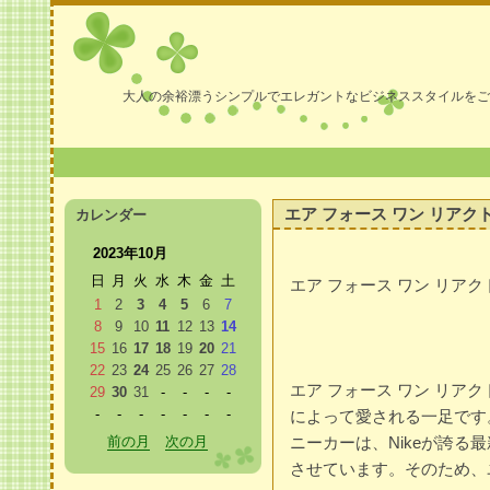
大人の余裕漂うシンプルでエレガントなビジネススタイルをご
エア フォース ワン リアク
カレンダー
2023年10月
日
月
火
水
木
金
土
エア フォース ワン リア
1
2
3
4
5
6
7
8
9
10
11
12
13
14
15
16
17
18
19
20
21
22
23
24
25
26
27
28
エア フォース ワン リア
29
30
31
-
-
-
-
-
-
-
-
-
-
-
によって愛される一足です
前の月
次の月
ニーカーは、Nikeが誇る
させています。そのため、