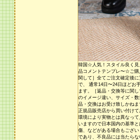
韓国☆人気！スタイル良く見え！
品コメントテンプレ〜☆ご購
関して］全てご注文確定後に
で、 通常14日〜24日ほど
ます。［返品・交換等に関し
のイメージ違い、サイズ・数
品・交換はお受け致しかねま
正規品販売店から買い付けて
環境により実物とは異なって
いますので日本国内の基準と
傷、などがある場合もござい
であり、不良品には当たらな