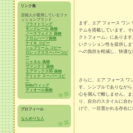
リンク集
芸能人が愛用しているファ
ッションブランド
まず、エア フォース ワン
ブライトリング
モンクレール 偽物
テムを搭載しています。その
ノースフェイス 偽物
クトフォーム」にあります
クロムハーツ偽物
ナイキ コピー
いクッション性を提供しま
シュプリーム コピー
への負担を軽減し、快適な
ロレックススーパーコピ
ー
シャネル 偽物
ヴァンクリ 偽物
エアマックス95 偽物
デイトナ スーパーコピ
さらに、エア フォース ワ
ー
bobuウィッグ
す。シンプルでありながら
ディオール偽物
心を掴んで離しません。ま
り、自分のスタイルに合わ
けで、一目置かれる存在に
プロフィール
なんめりな人