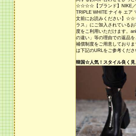
☆☆☆☆【ブランド】NIKE／ナイ
TRIPLE WHITE ナイキ エ
文前にお読みください】☆☆☆
ラス」にご加入されているお客
度をこ利用いただけます。an
の違い」等の理由での返品を
補償制度をご用意しておりま
は下記のURLをご参考ください
韓国☆人気！スタイル良く見