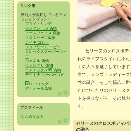
リンク集
芸能人が愛用しているファ
ッションブランド
ブライトリング
モンクレール 偽物
ノースフェイス 偽物
クロムハーツ偽物
ナイキ コピー
シュプリーム コピー
セリーヌのクロスボデ
ロレックススーパーコピ
ー
代のライフスタイルに不可
シャネル 偽物
ヴァンクリ 偽物
くの人々を魅了しています
エアマックス95 偽物
当て、メンズ・レディース
デイトナ スーパーコピ
ー
性の融合、そして幅広い世
bobuウィッグ
ディオール偽物
たにぴったりのセリーヌク
トを探りながら、その魅力
す。
プロフィール
なんめりな人
セリーヌのクロスボディバ
の融合