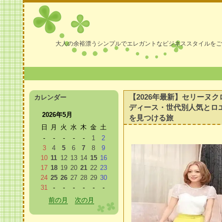
大人の余裕漂うシンプルでエレガントなビジネススタイルをご
【2026年最新】セリーヌ
カレンダー
ディース・世代別人気とロ
2026年5月
を見つける旅
日
月
火
水
木
金
土
-
-
-
-
-
1
2
3
4
5
6
7
8
9
10
11
12
13
14
15
16
17
18
19
20
21
22
23
24
25
26
27
28
29
30
31
-
-
-
-
-
-
前の月
次の月