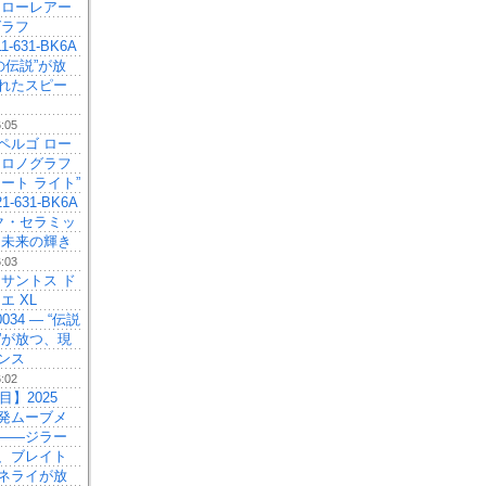
 ローレアー
グラフ
11-631-BK6A
の伝説”が放
れたスピー
6:05
ペルゴ ロー
クロノグラフ
ート ライト”
21-631-BK6A
ック・セラミッ
、未来の輝き
6:03
 サントス ド
エ XL
0034 — “伝説
”が放つ、現
ンス
6:02
目】2025
発ムーブメ
——ジラー
、ブレイト
ネライが放