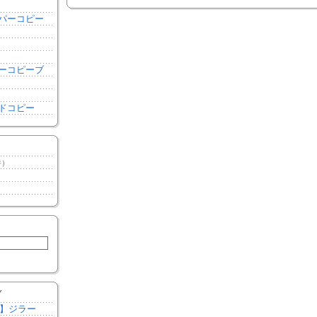
き
パーコピー
き
ーコピーブ
ドコピー
件）
）
）
Y
作】ジラー