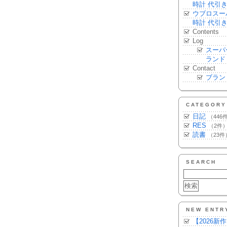
時計 代引
ウブロスー
時計 代引
Contents
Log
スーパ
ランド
Contact
ブラン
CATEGORY
日記
（446
RES
（2件
読書
（23件
SEARCH
NEW ENTR
【2026新