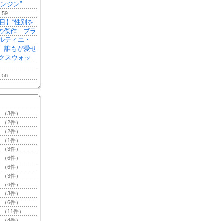
ンジン”
5:59
注目】“性別を
本の傑作｜ブラ
ルティエ・
る、誰もが愛せ
クスウォッ
5:58
（3件）
（2件）
（2件）
（1件）
（3件）
（6件）
（6件）
（3件）
（6件）
（3件）
（6件）
（11件）
（4件）