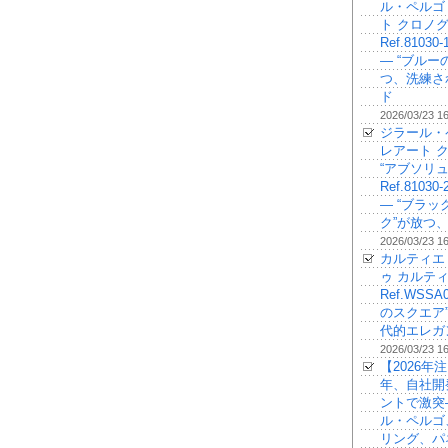
ル・ペルゴ
ト クロノ
Ref.81030-
— “ブルー
つ、洗練さ
ド
2026/03/23 1
ジラール・
レアート 
“アブソリュ
Ref.81030-
— “ブラ
ク”が放つ
2026/03/23 1
カルティエ
ゥ カルティ
Ref.WSSA
のスクエア
代的エレガ
2026/03/23 1
【2026年注
年、自社開
ントで激突
ル・ペルゴ
リング、パ