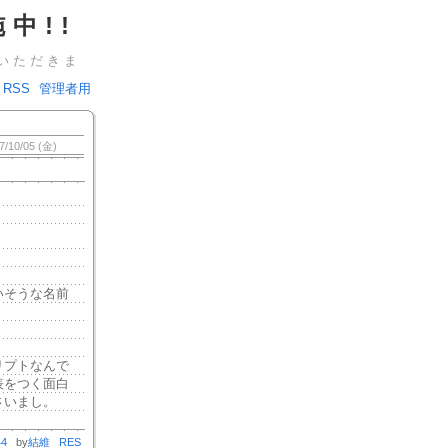
中!!
いただきま
RSS
管理者用
7/10/05 (金)
いそうな名前
リプトなんで
表をつく面白
さいまし。
44
by
結維
RES