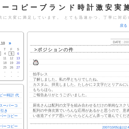
パーコピーブランド時計激安実施
共に大変に満足しています。 とても迅速かつ、丁寧に対応
戻る
DATE :
200
»
.10
>ポジションの件
T
F
S
4
5
6
11
12
13
18
19
20
25
26
27
-
-
-
拍手レス
-
-
-
了解しました。私の早とちりでしたね。
カスタム、拝見しました。たしかに２文字だとリアルに
もちらほら。
ご報告ありがとうございました。
ピー時計 代
厨名さんは配列の文字を組み合わせるだけの単純なスク
スーパーコ
配列の中身次第でいろんな応用があるかと思うので、意
代引き
い改造アイデア思いついたらどんどん弄って遊んでくだ
パーコピー
き
パーコピー
2007/10/05(金)12: