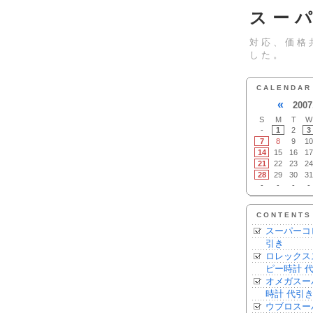
スー
対応、価格
した。
CALENDAR
«
2007
S
M
T
W
-
1
2
3
7
8
9
10
14
15
16
17
21
22
23
24
28
29
30
31
-
-
-
-
CONTENTS
スーパーコ
引き
ロレックス
ピー時計 
オメガスー
時計 代引
ウブロスー