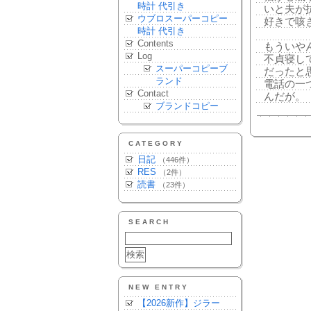
時計 代引き
いと夫が
ウブロスーパーコピー
好きで咳
時計 代引き
Contents
もういや
Log
不貞寝し
スーパーコピーブ
だったと
ランド
電話の一
Contact
んだが。
ブランドコピー
CATEGORY
日記
（446件）
RES
（2件）
読書
（23件）
SEARCH
NEW ENTRY
【2026新作】ジラー