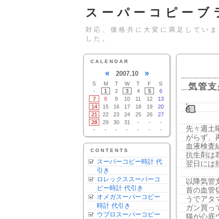
スーパーコピーブ
対応、価格共に大変に満足していま
した。
CALENDAR
«
»
2007.10
S
M
T
W
T
F
S
気管支
-
1
2
3
4
5
6
7
8
9
10
11
12
13
14
15
16
17
18
19
20
21
22
23
24
25
26
27
28
29
30
31
-
-
-
先々週土
-
-
-
-
-
-
-
がらず、
血液検査
CONTENTS
抗生剤は
スーパーコピー時計 代
翌日には
引き
ロレックススーパーコ
以降気管
ピー時計 代引き
首の血管
オメガスーパーコピー
うでアタ
時計 代引き
ガン買っ
ウブロスーパーコピー
猫が心底