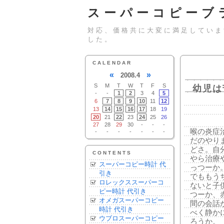
スーパーコピーブ
対応、価格共に大変に満足していま
した。
CALENDAR
«
»
2008.4
S
M
T
W
T
F
S
幼児は
-
-
1
2
3
4
5
6
7
8
9
10
11
12
13
14
15
16
17
18
19
20
21
22
23
24
25
26
27
28
29
30
-
-
-
喉の炎症
-
-
-
-
-
-
-
だのやり
どさ。自
CONTENTS
やら治療
スーパーコピー時計 代
っつーか
引き
でももう
ロレックススーパーコ
ないと子
ピー時計 代引き
つーか、
オメガスーパーコピー
間の会話
時計 代引き
べく静か
ウブロスーパーコピー
ろうか。