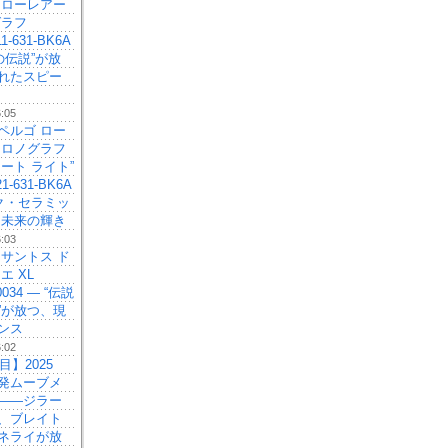
 ローレアー
グラフ
11-631-BK6A
の伝説”が放
れたスピー
6:05
ペルゴ ロー
クロノグラフ
ート ライト”
21-631-BK6A
ック・セラミッ
、未来の輝き
6:03
 サントス ド
エ XL
0034 — “伝説
”が放つ、現
ンス
6:02
目】2025
発ムーブメ
——ジラー
、ブレイト
ネライが放