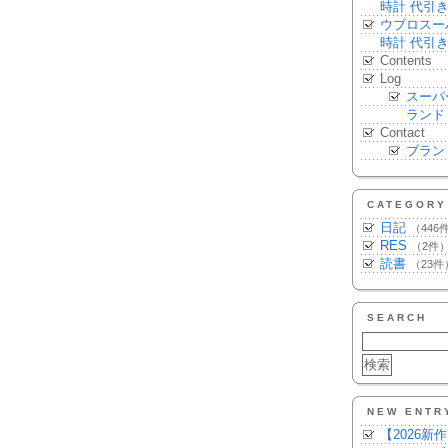
時計 代引
ウブロスー
時計 代引
Contents
Log
スーパ
ランド
Contact
ブラン
CATEGORY
日記
（446
RES
（2件
読書
（23件
SEARCH
NEW ENTR
【2026新