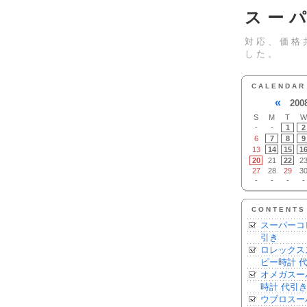
スー
対応、価格
した。
CALENDAR
«
200
S
M
T
W
-
-
1
2
6
7
8
9
13
14
15
1
20
21
22
2
27
28
29
3
-
-
-
-
CONTENTS
スーパーコ
引き
ロレックス
ピー時計 
オメガスー
時計 代引
ウブロスー