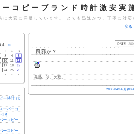
パーコピーブランド時計激安実施
共に大変に満足しています。 とても迅速かつ、丁寧に対応
戻る
DATE :
200
»
8.4
風邪か？
T
F
S
3
4
5
10
11
12
6
17
18
19
3
24
25
26
0
-
-
-
発熱。咳。欠勤。
-
-
-
2008/04/14(月)00:
ピー時計 代
スーパーコ
代引き
パーコピー
き
パーコピー