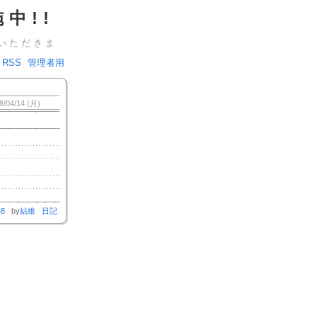
中!!
いただきま
RSS
管理者用
8/04/14 (月)
48
by
結維
日記