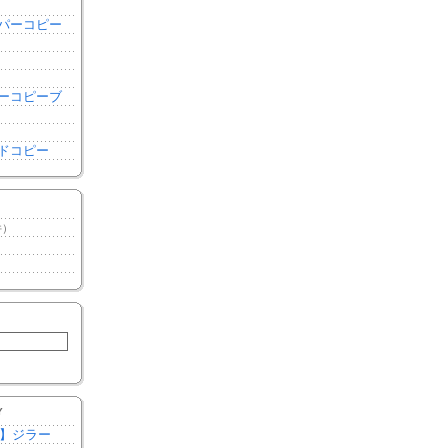
き
パーコピー
き
ーコピーブ
ドコピー
件）
）
）
Y
作】ジラー