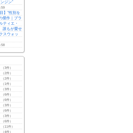
ンジン”
5:59
注目】“性別を
本の傑作｜ブラ
ルティエ・
る、誰もが愛せ
クスウォッ
5:58
（3件）
（2件）
（2件）
（1件）
（3件）
（6件）
（6件）
（3件）
（6件）
（3件）
（6件）
（11件）
（4件）