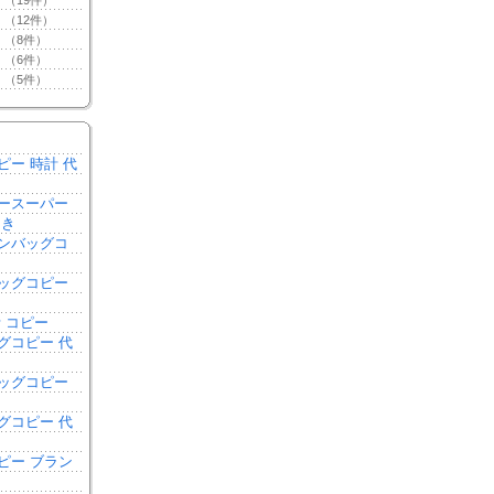
（19件）
（12件）
（8件）
（6件）
（5件）
ピー 時計 代
ースーパー
引き
ンバッグコ
き
ッグコピー
 コピー
グコピー 代
ッグコピー
グコピー 代
ピー ブラン