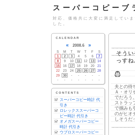
スーパーコピーブ
対応、価格共に大変に満足していま
した。
CALENDAR
«
»
2008.6
S
M
T
W
T
F
S
そうい
1
2
3
4
5
6
7
っすね
8
9
10
11
12
13
14
15
16
17
18
19
20
21
22
23
24
25
26
27
28
29
30
-
-
-
-
-
-
-
-
-
-
-
-
夫との待
Ａ・オリ
CONTENTS
でだろう
スーパーコピー時計 代
ストラッ
引き
で掴みも
ロレックススーパーコ
のがヒオ
ピー時計 代引き
しそうだ
オメガスーパーコピー
時計 代引き
ウブロスーパーコピー