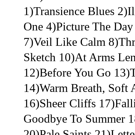
1)Transience Blues 2)
One 4)Picture The Day
7)Veil Like Calm 8)Th
Sketch 10)At Arms Len
12)Before You Go 13)T
14)Warm Breath, Soft 
16)Sheer Cliffs 17)Fal
Goodbye To Summer 18
20)Pale Saints 21)Lett