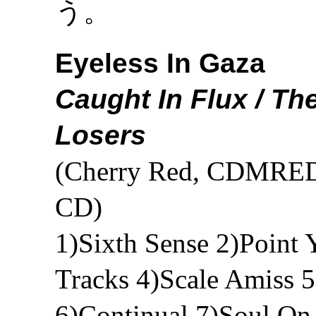
う。
Eyeless In Gaza
Caught In Flux / Th
Losers
(Cherry Red, CDMRED
CD)
1)Sixth Sense 2)Point
Tracks 4)Scale Amiss 
6)Continual 7)Soul On 