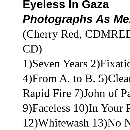
Eyeless In Gaza
Photographs As Me
(Cherry Red, CDMRED
CD)
1)Seven Years 2)Fixat
4)From A. to B. 5)Clea
Rapid Fire 7)John of P
9)Faceless 10)In Your 
12)Whitewash 13)No No