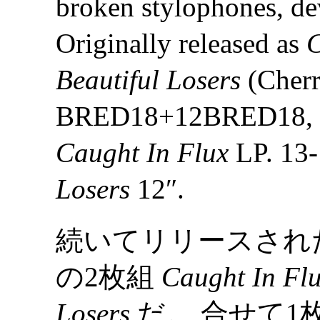
broken stylophones, de
Originally released as
C
Beautiful Losers
(Cherr
BRED18+12BRED18, 19
Caught In Flux
LP. 13
Losers
12″.
続いてリリースされた
の2枚組
Caught In Flu
Losers
だ。 合せて1