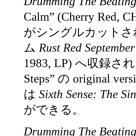
Drumming The Beating
Calm” (Cherry Red, C
がシングルカットさ
ム
Rust Red September
1983, LP) へ収録さ
Steps” の origina
は
Sixth Sense: The Sin
ができる。
Drumming The Beating