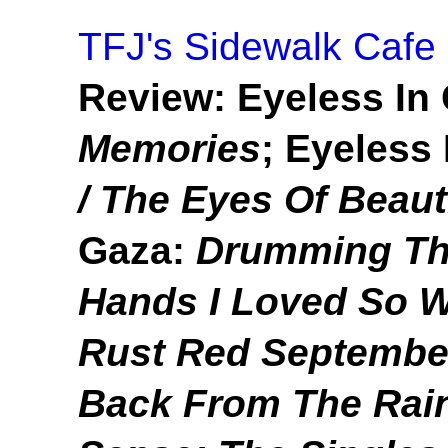
TFJ's Sidewalk Cafe
Review: Eyeless In
Memories
; Eyeless
/ The Eyes Of Beaut
Gaza:
Drumming The
Hands I Loved So W
Rust Red Septembe
Back From The Rai