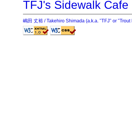
TFJ's Sidewalk Cafe
嶋田 丈裕 / Takehiro Shimada (a.k.a. "TFJ" or "Tr