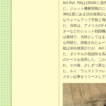
AVI Ref. 765は19
に、ジェット機黎明期のニ
3時位置にある15分積算
なウォームアップ手順と飛
だ。当時は、アメリカのF-
ターなどのジェット戦闘機
は複雑で、当時としてはまさに
も同様だ。搭載されたムーブ
様は30分積算計だが、AVI
た、ダイヤルの視認性を高
のケースを採用した。この
れ、その後、少しずつ異なるA
た。ルイ・ウェストファレン
ズオン記事をリリースして