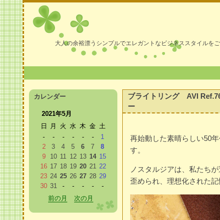
大人の余裕漂うシンプルでエレガントなビジネススタイルをご
ブライトリング AVI Ref.
カレンダー
ー
2021年5月
日
月
火
水
木
金
土
-
-
-
-
-
-
1
再始動した素晴らしい50
2
3
4
5
6
7
8
す。
9
10
11
12
13
14
15
16
17
18
19
20
21
22
ノスタルジアは、私たちが
23
24
25
26
27
28
29
歪められ、理想化された記
30
31
-
-
-
-
-
前の月
次の月