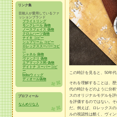
リンク集
芸能人が愛用しているファ
ッションブランド
ブライトリング
モンクレール 偽物
ノースフェイス 偽物
クロムハーツ偽物
ナイキ コピー
シュプリーム コピー
ロレックススーパーコピ
ー
シャネル 偽物
ヴァンクリ 偽物
エアマックス95 偽物
デイトナ スーパーコピ
ー
この時計を見ると、50年
bobuウィッグ
ディオール偽物
それを理解することは、歴
代の時計をどのように分析
スのオリジナルモデルを評
プロフィール
を評価するのではない。そ
なんめりな人
だ。例えば、ロレックスの
ルの視認性は酷く、ヴィン