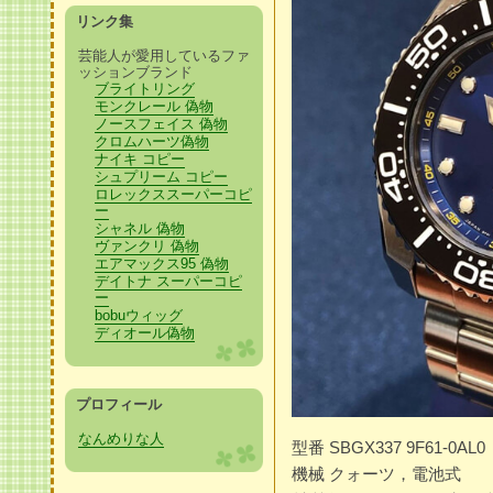
リンク集
芸能人が愛用しているファ
ッションブランド
ブライトリング
モンクレール 偽物
ノースフェイス 偽物
クロムハーツ偽物
ナイキ コピー
シュプリーム コピー
ロレックススーパーコピ
ー
シャネル 偽物
ヴァンクリ 偽物
エアマックス95 偽物
デイトナ スーパーコピ
ー
bobuウィッグ
ディオール偽物
プロフィール
なんめりな人
型番 SBGX337 9F61-0AL0
機械 クォーツ，電池式