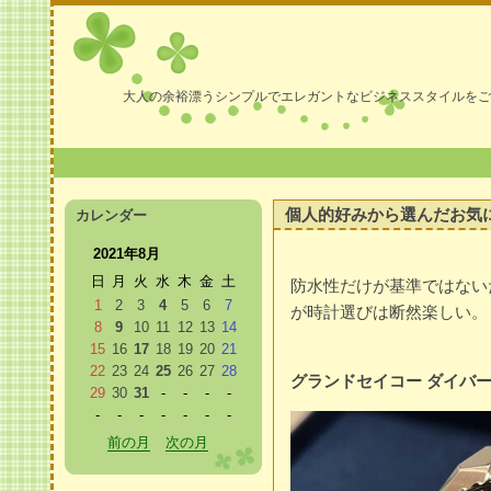
大人の余裕漂うシンプルでエレガントなビジネススタイルをご
個人的好みから選んだお気
カレンダー
2021年8月
日
月
火
水
木
金
土
防水性だけが基準ではない
1
2
3
4
5
6
7
が時計選びは断然楽しい。
8
9
10
11
12
13
14
15
16
17
18
19
20
21
22
23
24
25
26
27
28
グランドセイコー ダイバーズ S
29
30
31
-
-
-
-
-
-
-
-
-
-
-
前の月
次の月