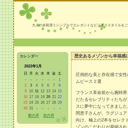
大人の余裕漂うシンプルでエレガントなビジネススタイルをご
歴史あるメゾンから幸福感
カレンダー
2022年1月
日
月
火
水
木
金
土
圧倒的な美と存在感で女性
-
-
-
-
-
-
1
ムピース２選
2
3
4
5
6
7
8
9
10
11
12
13
14
15
フランス革命前から腕時界を
16
17
18
19
20
21
22
だたるセレブリティたちが
23
24
25
26
27
28
29
スに夢中になってきました
30
31
-
-
-
-
-
間恵子さんが、ラグジュアリー
前の月
次の月
向け、極上の2本をセレク
ゾンのこだわりが凝縮され