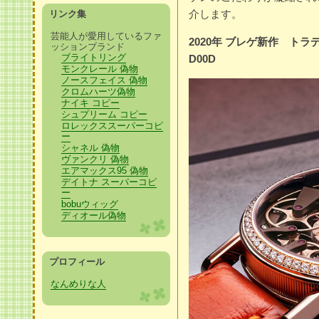
介します。
リンク集
芸能人が愛用しているファ
2020年 ブレゲ新作 トラディシ
ッションブランド
ブライトリング
D00D
モンクレール 偽物
ノースフェイス 偽物
クロムハーツ偽物
ナイキ コピー
シュプリーム コピー
ロレックススーパーコピ
ー
シャネル 偽物
ヴァンクリ 偽物
エアマックス95 偽物
デイトナ スーパーコピ
ー
bobuウィッグ
ディオール偽物
プロフィール
なんめりな人