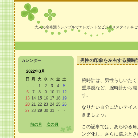
大人の余裕漂うシンプルでエレガントなビジネススタイルをご
男性の印象を左右する腕時計
カレンダー
2022年3月
日
月
火
水
木
金
土
腕時計は、男性らしいたく
-
-
1
2
3
4
5
重厚感など、腕時計から漂
6
7
8
9
10
11
12
す。
13
14
15
16
17
18
19
20
21
22
23
24
25
26
なりたい自分に近いテイス
27
28
29
30
31
-
-
きましょう。
-
-
-
-
-
-
-
前の月
次の月
この記事では、あらゆる角
ング化し、さらに選ぶとき