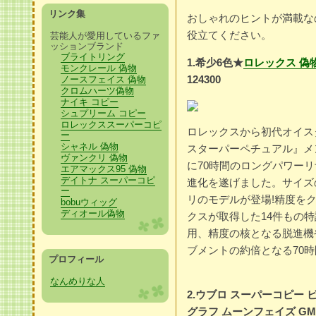
リンク集
おしゃれのヒントが満載な
役立てください。
芸能人が愛用しているファ
ッションブランド
ブライトリング
1.希少6色★
ロレックス 偽
モンクレール 偽物
124300
ノースフェイス 偽物
クロムハーツ偽物
ナイキ コピー
シュプリーム コピー
ロレックススーパーコピ
ロレックスから初代オイス
ー
シャネル 偽物
スターパーペチュア­ル』メ
ヴァンクリ 偽物
に70時間のロングパワーリザ
エアマックス95 偽物
デイトナ スーパーコピ
進化を遂げました。サイズ
ー
リのモデルが登場!精度を
bobuウィッグ
ディオール偽物
ク­スが取得した14件もの
用、精度の核となる­脱進
ブメントの約倍となる70時
プロフィール
なんめりな人
2.ウブロ スーパーコピー 
グラフ ムーンフェイズ GMT メ