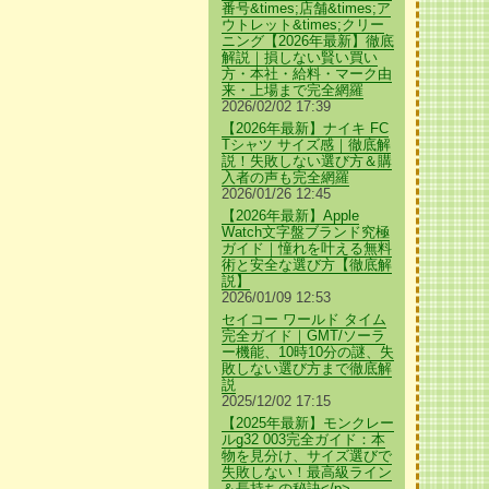
番号&times;店舗&times;ア
ウトレット&times;クリー
ニング【2026年最新】徹底
解説｜損しない賢い買い
方・本社・給料・マーク由
来・上場まで完全網羅
2026/02/02 17:39
【2026年最新】ナイキ FC
Tシャツ サイズ感｜徹底解
説！失敗しない選び方＆購
入者の声も完全網羅
2026/01/26 12:45
【2026年最新】Apple
Watch文字盤ブランド究極
ガイド｜憧れを叶える無料
術と安全な選び方【徹底解
説】
2026/01/09 12:53
セイコー ワールド タイム
完全ガイド｜GMT/ソーラ
ー機能、10時10分の謎、失
敗しない選び方まで徹底解
説
2025/12/02 17:15
【2025年最新】モンクレー
ルg32 003完全ガイド：本
物を見分け、サイズ選びで
失敗しない！最高級ライン
＆長持ちの秘訣</p>