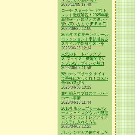
2025/11/05 17:40
コーチ スヌーピー アウト
レット徹底解説！2025年最
新情報・正規品との違い・
賢い買い方まで (E-E-A-T)
2025/09/29 12:00
2025年の春夏モンクレール
コレクション｜季節感ある
スタイルで新鮮な装いを
2025/06/23 12:14
人気のトートバッグ ノー
ス フェイス！機能的でシ
ンプルなデザインが魅力
2025/06/03 11:56
安いナップサック ナイキ
で手軽におしゃれ！コスパ
最強の選び方
2025/04/30 18:19
並行輸入ウブロのオーバー
ホール事情
2025/04/15 11:44
2018年版シュプリーム×ノ
ースフェイスダウンの限定
コレクション！レアアイテ
ムを手に入れる方法
2025/04/02 12:23
バレンシアガの創立年は？