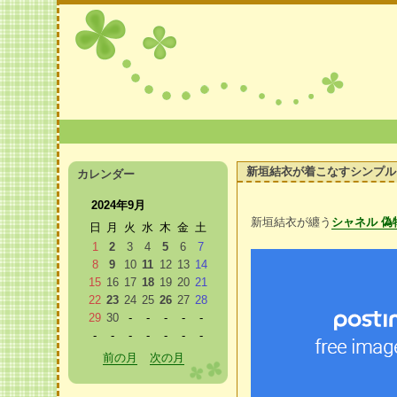
新垣結衣が着こなすシンプル
カレンダー
2024年9月
新垣結衣が纏う
シャネル 偽
日
月
火
水
木
金
土
1
2
3
4
5
6
7
8
9
10
11
12
13
14
15
16
17
18
19
20
21
22
23
24
25
26
27
28
29
30
-
-
-
-
-
-
-
-
-
-
-
-
前の月
次の月