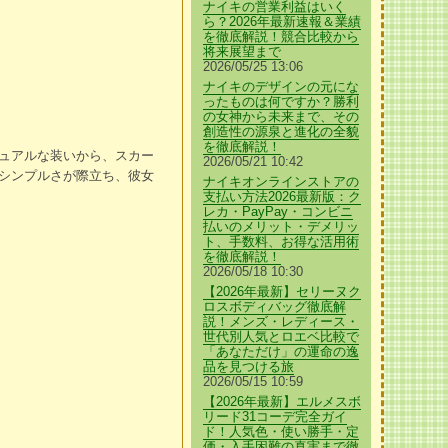
ナイキの営業利益はいく
ら？2026年最新速報＆業績
を徹底解説！競合比較から
将来展望まで
2026/05/25 13:06
ナイキのデザインの元にな
ったものは何ですか？勝利
の女神から未来まで、その
創造性の源泉と進化の全貌
を徹底解説！
ュアルな装いから、スカー
2026/05/21 10:42
シンプルさが際立ち、彼女
ナイキオンラインストアの
支払い方法2026最新版：ク
レカ・PayPay・コンビニ
払いのメリット・デメリッ
ト、手数料、お得な活用術
を徹底解説！
2026/05/18 10:30
【2026年最新】セリーヌク
ロスボディバッグ徹底解
説！メンズ・レディース・
世代別人気とロエベ比較で
「あなただけ」の運命の逸
品を見つける旅
2026/05/15 10:59
【2026年最新】エルメスボ
リード31コーデ完全ガイ
ド！人気色・使い勝手・定
価・入手困難の真実まで徹