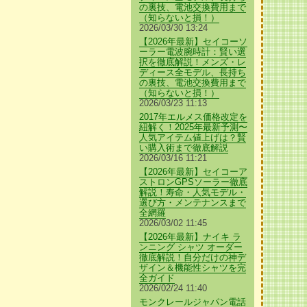
の裏技、電池交換費用まで
（知らないと損！）
2026/03/30 13:24
【2026年最新】セイコーソ
ーラー電波腕時計：賢い選
択を徹底解説！メンズ・レ
ディース全モデル、長持ち
の裏技、電池交換費用まで
（知らないと損！）
2026/03/23 11:13
2017年エルメス価格改定を
紐解く！2025年最新予測〜
人気アイテム値上げは？賢
い購入術まで徹底解説
2026/03/16 11:21
【2026年最新】セイコーア
ストロンGPSソーラー徹底
解説！寿命・人気モデル・
選び方・メンテナンスまで
全網羅
2026/03/02 11:45
【2026年最新】ナイキ ラ
ンニング シャツ オーダー
徹底解説！自分だけの神デ
ザイン＆機能性シャツを完
全ガイド
2026/02/24 11:40
モンクレールジャパン電話