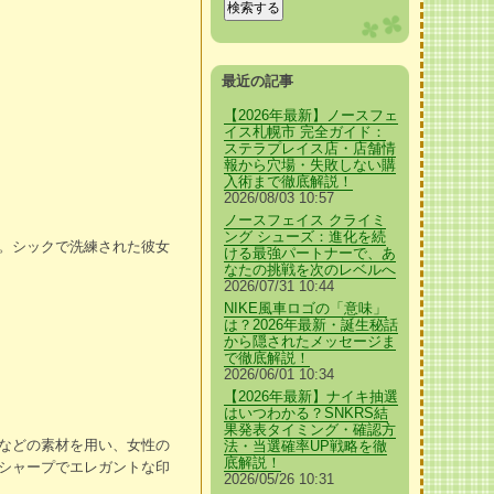
最近の記事
【2026年最新】ノースフェ
イス札幌市 完全ガイド：
ステラプレイス店・店舗情
報から穴場・失敗しない購
入術まで徹底解説！
2026/08/03 10:57
ノースフェイス クライミ
ング シューズ：進化を続
。シックで洗練された彼女
ける最強パートナーで、あ
なたの挑戦を次のレベルへ
2026/07/31 10:44
NIKE風車ロゴの「意味」
は？2026年最新・誕生秘話
から隠されたメッセージま
で徹底解説！
2026/06/01 10:34
【2026年最新】ナイキ抽選
はいつわかる？SNKRS結
果発表タイミング・確認方
などの素材を用い、女性の
法・当選確率UP戦略を徹
底解説！
シャープでエレガントな印
2026/05/26 10:31