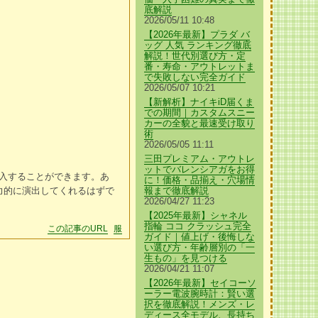
底解説
2026/05/11 10:48
【2026年最新】プラダ バ
ッグ 人気 ランキング徹底
解説！世代別選び方・定
番・寿命・アウトレットま
で失敗しない完全ガイド
2026/05/07 10:21
【新解析】ナイキiD届くま
での期間｜カスタムスニー
カーの全貌と最速受け取り
術
2026/05/05 11:11
三田プレミアム・アウトレ
ットでバレンシアガをお得
入することができます。あ
に！価格・品揃え・穴場情
力的に演出してくれるはずで
報まで徹底解説
2026/04/27 11:23
【2025年最新】シャネル
指輪 ココ クラッシュ完全
この記事のURL
服
ガイド｜値上げ・後悔しな
い選び方・年齢層別の「一
生もの」を見つける
2026/04/21 11:07
【2026年最新】セイコーソ
ーラー電波腕時計：賢い選
択を徹底解説！メンズ・レ
ディース全モデル、長持ち