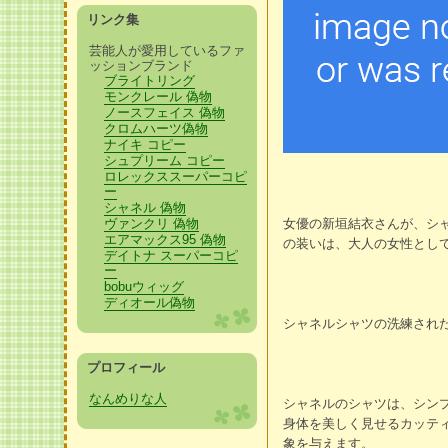
リンク集
芸能人が愛用しているファ
ッションブランド
ブライトリング
モンクレール 偽物
ノースフェイス 偽物
クロムハーツ偽物
ナイキ コピー
シュプリーム コピー
ロレックススーパーコピ
ー
シャネル 偽物
ヴァンクリ 偽物
女優の新垣結衣さんが、シ
エアマックス95 偽物
の装いは、大人の女性とし
デイトナ スーパーコピ
ー
bobuウィッグ
ディオール偽物
シャネルシャツの洗練され
プロフィール
なんめりな人
シャネルのシャツは、シン
身体を美しく見せるカッテ
象を与えます。