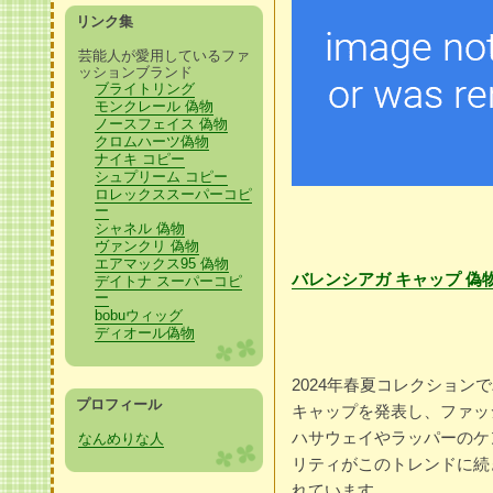
リンク集
芸能人が愛用しているファ
ッションブランド
ブライトリング
モンクレール 偽物
ノースフェイス 偽物
クロムハーツ偽物
ナイキ コピー
シュプリーム コピー
ロレックススーパーコピ
ー
シャネル 偽物
ヴァンクリ 偽物
エアマックス95 偽物
バレンシアガ キャップ 偽
デイトナ スーパーコピ
ー
bobuウィッグ
ディオール偽物
2024年春夏コレクショ
プロフィール
キャップを発表し、ファッ
ハサウェイやラッパーのケ
なんめりな人
リティがこのトレンドに続
れています。