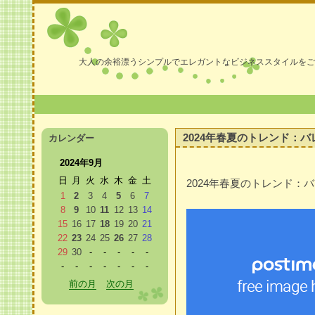
大人の余裕漂うシンプルでエレガントなビジネススタイルをご
2024年春夏のトレンド：
カレンダー
2024年9月
日
月
火
水
木
金
土
2024年春夏のトレンド：
1
2
3
4
5
6
7
8
9
10
11
12
13
14
15
16
17
18
19
20
21
22
23
24
25
26
27
28
29
30
-
-
-
-
-
-
-
-
-
-
-
-
前の月
次の月