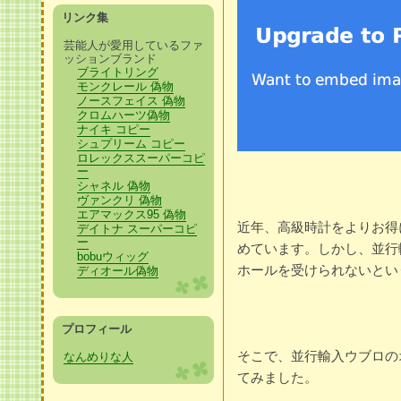
リンク集
芸能人が愛用しているファ
ッションブランド
ブライトリング
モンクレール 偽物
ノースフェイス 偽物
クロムハーツ偽物
ナイキ コピー
シュプリーム コピー
ロレックススーパーコピ
ー
シャネル 偽物
ヴァンクリ 偽物
エアマックス95 偽物
近年、高級時計をよりお得
デイトナ スーパーコピ
ー
めています。しかし、並行
bobuウィッグ
ホールを受けられないとい
ディオール偽物
プロフィール
そこで、並行輸入ウブロの
なんめりな人
てみました。