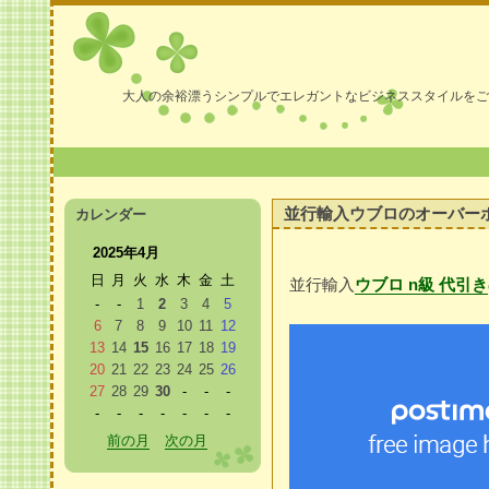
大人の余裕漂うシンプルでエレガントなビジネススタイルをご
並行輸入ウブロのオーバー
カレンダー
2025年4月
日
月
火
水
木
金
土
並行輸入
ウブロ n級 代引き
-
-
1
2
3
4
5
6
7
8
9
10
11
12
13
14
15
16
17
18
19
20
21
22
23
24
25
26
27
28
29
30
-
-
-
-
-
-
-
-
-
-
前の月
次の月