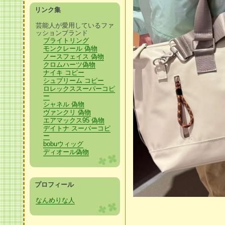
リンク集
芸能人が愛用しているファ
ッションブランド
ブライトリング
モンクレール 偽物
ノースフェイス 偽物
クロムハーツ偽物
ナイキ コピー
シュプリーム コピー
ロレックススーパーコピ
ー
シャネル 偽物
ヴァンクリ 偽物
エアマックス95 偽物
デイトナ スーパーコピ
ー
bobuウィッグ
ディオール偽物
プロフィール
なんめりな人