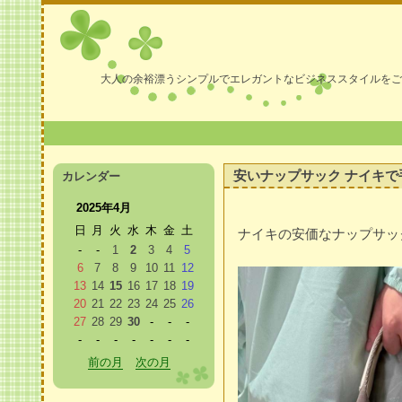
大人の余裕漂うシンプルでエレガントなビジネススタイルをご
安いナップサック ナイキ
カレンダー
2025年4月
日
月
火
水
木
金
土
ナイキの安価なナップサッ
-
-
1
2
3
4
5
6
7
8
9
10
11
12
13
14
15
16
17
18
19
20
21
22
23
24
25
26
27
28
29
30
-
-
-
-
-
-
-
-
-
-
前の月
次の月