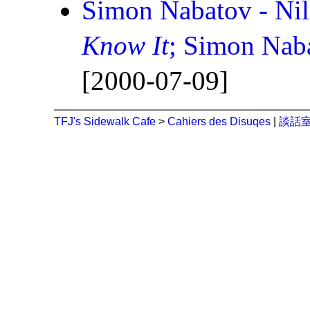
Simon Nabatov - Ni
Know It
; Simon Nab
[2000-07-09]
TFJ's Sidewalk Cafe
>
Cahiers des Disuqes
|
談話室 (