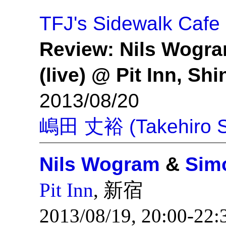
TFJ's Sidewalk Cafe
Review: Nils Wogr
(live) @ Pit Inn, Sh
2013/08/20
嶋田 丈裕 (Takehiro S
Nils Wogram
&
Sim
Pit Inn
, 新宿
2013/08/19, 20:00-22: