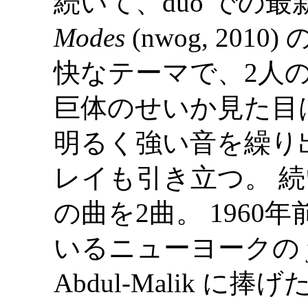
続いて、duo での
Modes
(nwog, 201
快なテーマで、2人
巨体のせいか見た目
明るく強い音を繰り出し
レイも引き立つ。 続いては 
の曲を2曲。 196
いるニューヨークの jazz
Abdul-Malik に捧げた 