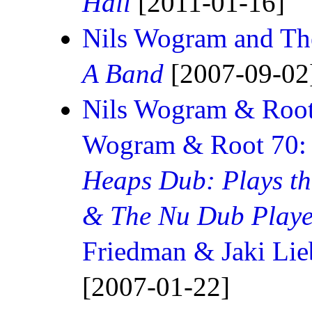
Hall
[2011-01-16]
Nils Wogram and T
A Band
[2007-09-02
Nils Wogram & Roo
Wogram & Root 70
Heaps Dub: Plays th
& The Nu Dub Playe
Friedman & Jaki Lie
[2007-01-22]