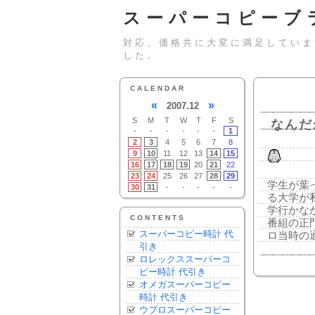
スーパーコピーブ
対応、価格共に大変に満足していま
した。
CALENDAR
«
»
2007.12
S
M
T
W
T
F
S
なんだ
-
-
-
-
-
-
1
2
3
4
5
6
7
8
9
10
11
12
13
14
15
16
17
18
19
20
21
22
23
24
25
26
27
28
29
学生が葉
30
31
-
-
-
-
-
る大学が
学行かな
CONTENTS
番組の正
スーパーコピー時計 代
ロ当時の
引き
ロレックススーパーコ
ピー時計 代引き
オメガスーパーコピー
時計 代引き
ウブロスーパーコピー