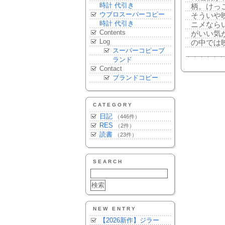
時計 代引き
柄。けっ
ウブロスーパーコピー
そういや
時計 代引き
ニメなら
Contents
がいい気
Log
の中では
スーパーコピーブ
ランド
Contact
ブランドコピー
CATEGORY
日記
（446件）
RES
（2件）
読書
（23件）
SEARCH
NEW ENTRY
【2026新作】ジラー