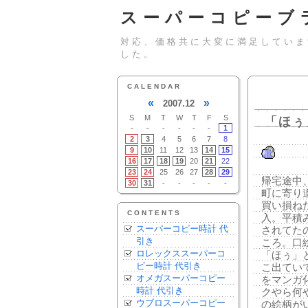
スーパーコピーブ
対応、価格共に大変に満足していま
した。
CALENDAR
«
»
2007.12
S
M
T
W
T
F
S
「ほぅ
-
-
-
-
-
-
1
2
3
4
5
6
7
8
9
10
11
12
13
14
15
16
17
18
19
20
21
22
23
24
25
26
27
28
29
帰宅途中
30
31
-
-
-
-
-
町に寄り
買い損ね
CONTENTS
入。平積
スーパーコピー時計 代
されてた
引き
ころ。口
ロレックススーパーコ
「ほぅ」
ピー時計 代引き
こ出てい
オメガスーパーコピー
をマンガ
時計 代引き
クやら何
ウブロスーパーコピー
の絵柄が