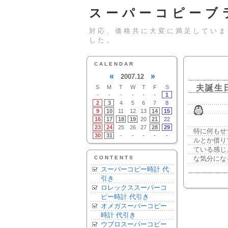
スーパーコピーブ
対応、価格共に大変に満足していま
した。
CALENDAR
«
»
2007.12
夫誕生
S
M
T
W
T
F
S
-
-
-
-
-
-
1
2
3
4
5
6
7
8
9
10
11
12
13
14
15
16
17
18
19
20
21
22
23
24
25
26
27
28
29
特に何もせ
30
31
-
-
-
-
-
ルとか借り
ている感じ
CONTENTS
な気分にな
スーパーコピー時計 代
引き
ロレックススーパーコ
ピー時計 代引き
オメガスーパーコピー
時計 代引き
ウブロスーパーコピー