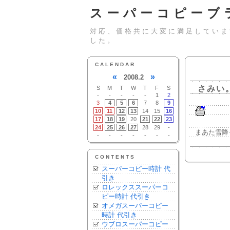
スーパーコピーブ
対応、価格共に大変に満足していま
した。
CALENDAR
«
»
2008.2
さみい
S
M
T
W
T
F
S
-
-
-
-
-
1
2
3
4
5
6
7
8
9
10
11
12
13
14
15
16
17
18
19
20
21
22
23
24
25
26
27
28
29
-
まあた雪降
-
-
-
-
-
-
-
CONTENTS
スーパーコピー時計 代
引き
ロレックススーパーコ
ピー時計 代引き
オメガスーパーコピー
時計 代引き
ウブロスーパーコピー