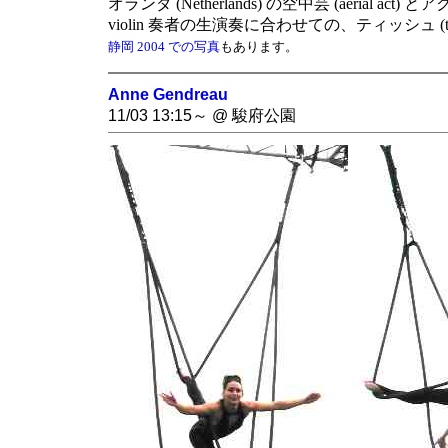
オランダ (Netherlands) の空中芸 (aerial act)
violin 奏者の生演奏に合わせての、ティッシュ (t
静岡 2004 での写真
もあります。
Anne Gendreau
11/03 13:15～ @ 駿府公園