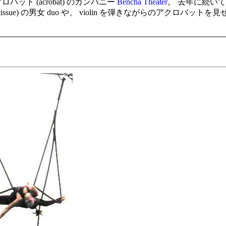
 とアクロバット (acrobat) のカンパニー
Bencha Theater
。 去年に続い
issue) の男女 duo や、 violin を弾きながらのアクロバッ