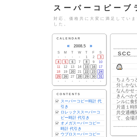
スーパーコピーブ
対応、価格共に大変に満足していま
した。
CALENDAR
«
»
2008.5
S
M
T
W
T
F
S
SCC
-
-
-
-
1
2
3
4
5
6
7
8
9
10
11
12
13
14
15
16
17
18
19
20
21
22
23
24
25
26
27
28
29
30
31
ちょろっ
-
-
-
-
-
-
-
分しかな
なんかせ
CONTENTS
きんべか
スーパーコピー時計 代
ンルに食
引き
片道１時
ロレックススーパーコ
共交通機
ピー時計 代引き
て、会場
オメガスーパーコピー
時計 代引き
ウブロスーパーコピー