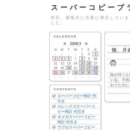
スーパーコピーブ
対応、価格共に大変に満足していま
した。
CALENDAR
«
»
2008.5
猫、月
S
M
T
W
T
F
S
-
-
-
-
1
2
3
4
5
6
7
8
9
10
11
12
13
14
15
16
17
18
19
20
21
22
23
24
25
26
27
28
29
30
31
気が付くと
-
-
-
-
-
-
-
いる。子供
れてたのに
CONTENTS
スーパーコピー時計 代
引き
ロレックススーパーコ
ピー時計 代引き
オメガスーパーコピー
時計 代引き
ウブロスーパーコピー