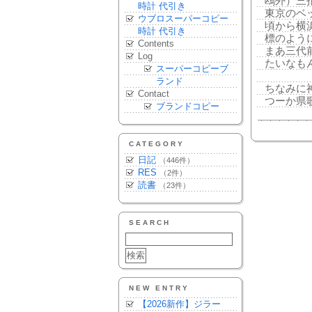
鴎外）三
時計 代引き
東京のベ
ウブロスーパーコピー
頃から横
時計 代引き
標のよう
Contents
まあ三代
Log
たいなも
スーパーコピーブ
ランド
ちなみに
Contact
つーか県
ブランドコピー
CATEGORY
日記
（446件）
RES
（2件）
読書
（23件）
SEARCH
NEW ENTRY
【2026新作】ジラー