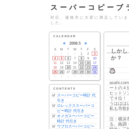
スーパーコピーブ
対応、価格共に大変に満足していま
した。
CALENDAR
«
»
2008.5
S
M
T
W
T
F
S
しかし
-
-
-
-
1
2
3
か？
4
5
6
7
8
9
10
11
12
13
14
15
16
17
18
19
20
21
22
23
24
25
26
27
28
29
30
31
-
-
-
-
-
-
-
asahi
ートの４
CONTENTS
ヒットソ
スーパーコピー時計 代
で４位！
引き
うははは
ロレックススーパーコ
私も市歌
ピー時計 代引き
オメガスーパーコピー
注：横浜
時計 代引き
る。曲調
ウブロスーパーコピー