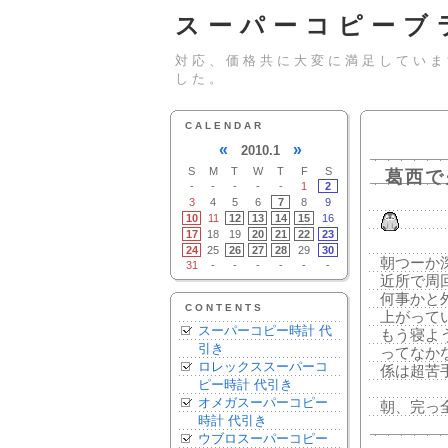
スーパーコピーブ
対応、価格共に大変に満足していま
した。
CALENDAR
«
»
2010.1
S
M
T
W
T
F
S
葛西で
-
-
-
-
-
1
2
3
4
5
6
7
8
9
10
11
12
13
14
15
16
17
18
19
20
21
22
23
24
25
26
27
28
29
30
朝つーか
31
-
-
-
-
-
-
近所で周
何事かと
CONTENTS
上がって
スーパーコピー時計 代
もう寝よ
引き
ってなか
ロレックススーパーコ
係は超苦
ピー時計 代引き
オメガスーパーコピー
朝、完っ
時計 代引き
ウブロスーパーコピー