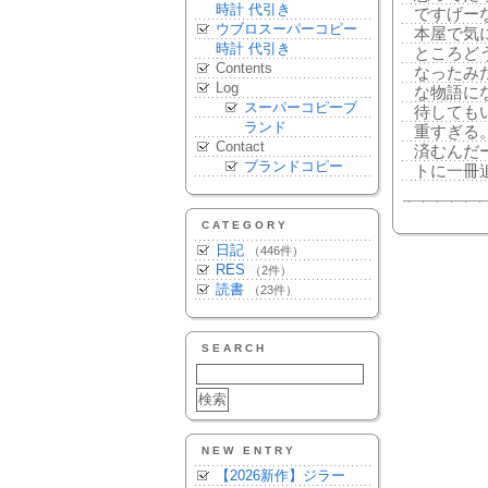
時計 代引き
ですげー
ウブロスーパーコピー
本屋で気
時計 代引き
ところど
Contents
なったみ
Log
な物語に
スーパーコピーブ
待しても
ランド
重すぎる
Contact
済むんだ
ブランドコピー
トに一冊
CATEGORY
日記
（446件）
RES
（2件）
読書
（23件）
SEARCH
NEW ENTRY
【2026新作】ジラー