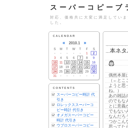
スーパーコピーブ
対応、価格共に大変に満足していま
した。
CALENDAR
«
»
2010.1
S
M
T
W
T
F
S
本ネタ
-
-
-
-
-
1
2
3
4
5
6
7
8
9
10
11
12
13
14
15
16
17
18
19
20
21
22
23
24
25
26
27
28
29
30
偶然本屋
31
-
-
-
-
-
-
（←とこ
ようと思
CONTENTS
ね。）
スーパーコピー時計 代
あの雑誌
引き
のでもな
ロレックススーパーコ
とに意義
ピー時計 代引き
でもない
オメガスーパーコピー
なんだろ
時計 代引き
つかこん
ウブロスーパーコピー
思ってた