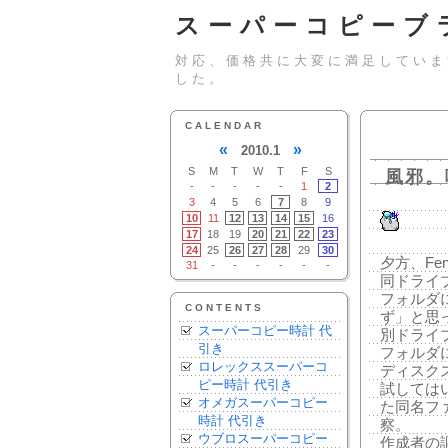
スーパーコピーブ
対応、価格共に大変に満足していま
した。
CALENDAR
«
»
2010.1
S
M
T
W
T
F
S
風邪。
-
-
-
-
-
1
2
3
4
5
6
7
8
9
10
11
12
13
14
15
16
17
18
19
20
21
22
23
24
25
26
27
28
29
30
夕方、Fen
31
-
-
-
-
-
-
同ドライ
フォルダ
CONTENTS
ず」と思
スーパーコピー時計 代
別ドライ
引き
フォルダ
ロレックススーパーコ
ディスク
ピー時計 代引き
試しては
オメガスーパーコピー
た同名フ
時計 代引き
察。
ウブロスーパーコピー
作成者の