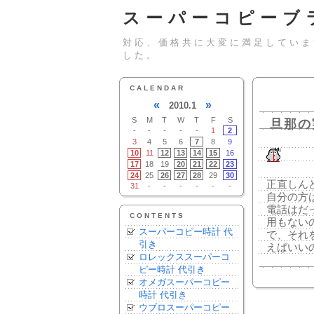
スーパーコピーブ
対応、価格共に大変に満足していま
した。
CALENDAR
«
»
2010.1
S
M
T
W
T
F
S
旦那の
-
-
-
-
-
1
2
3
4
5
6
7
8
9
10
11
12
13
14
15
16
17
18
19
20
21
22
23
24
25
26
27
28
29
30
正直しん
31
-
-
-
-
-
-
自分の方
電話はだ
CONTENTS
用もない
スーパーコピー時計 代
で、それ
引き
えばいい
ロレックススーパーコ
ピー時計 代引き
オメガスーパーコピー
時計 代引き
ウブロスーパーコピー